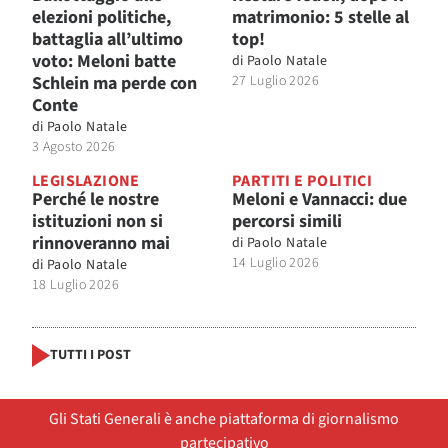
elezioni politiche,
matrimonio: 5 stelle al
battaglia all’ultimo
top!
voto: Meloni batte
di
Paolo Natale
Schlein ma perde con
27 Luglio 2026
Conte
di
Paolo Natale
3 Agosto 2026
LEGISLAZIONE
PARTITI E POLITICI
Perché le nostre
Meloni e Vannacci: due
istituzioni non si
percorsi simili
rinnoveranno mai
di
Paolo Natale
14 Luglio 2026
di
Paolo Natale
18 Luglio 2026
TUTTI I POST
Gli Stati Generali è anche piattaforma di giornalismo
partecipativo