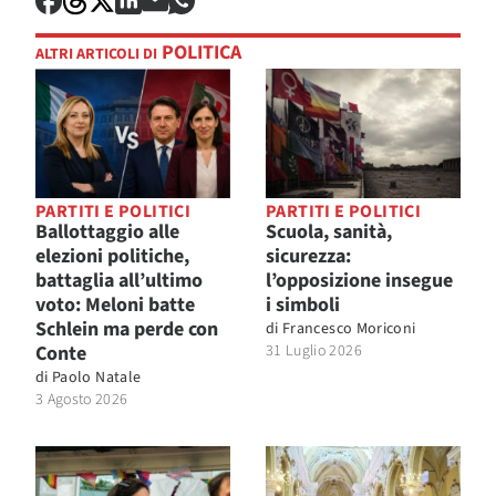
POLITICA
ALTRI ARTICOLI DI
PARTITI E POLITICI
PARTITI E POLITICI
Ballottaggio alle
Scuola, sanità,
elezioni politiche,
sicurezza:
battaglia all’ultimo
l’opposizione insegue
voto: Meloni batte
i simboli
Schlein ma perde con
di
Francesco Moriconi
Conte
31 Luglio 2026
di
Paolo Natale
3 Agosto 2026