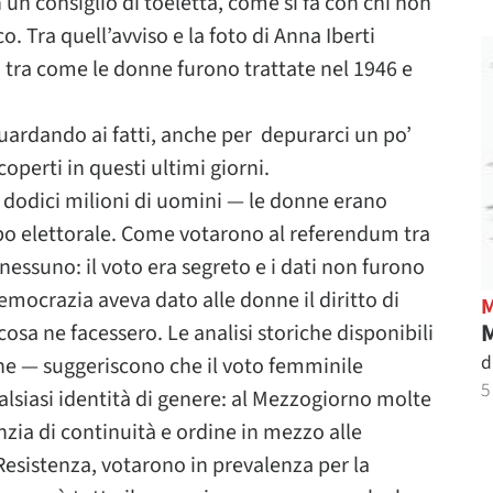
un consiglio di toeletta, come si fa con chi non
. Tra quell’avviso e la foto di Anna Iberti
a tra come le donne furono trattate nel 1946 e
guardando ai fatti, anche per depurarci un po’
operti in questi ultimi giorni.
e dodici milioni di uomini — le donne erano
o elettorale. Come votarono al referendum tra
nessuno: il voto era segreto e i dati non furono
mocrazia aveva dato alle donne il diritto di
M
sa ne facessero. Le analisi storiche disponibili
d
che — suggeriscono che il voto femminile
5
alsiasi identità di genere: al Mezzogiorno molte
ia di continuità e ordine in mezzo alle
Resistenza, votarono in prevalenza per la