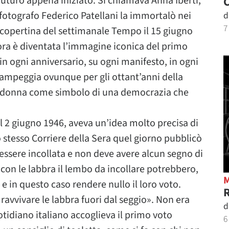
futuro appena iniziato. Si chiamava Anna Iberti,
C
 fotografo Federico Patellani la immortalò nei
d
7
a copertina del settimanale Tempo il 15 giugno
ora è diventata l’immagine iconica del primo
 in ogni anniversario, su ogni manifesto, in ogni
campeggia ovunque per gli ottant’anni della
a donna come simbolo di una democrazia che
il 2 giugno 1946, aveva un’idea molto precisa di
 stesso Corriere della Sera quel giorno pubblicò
essere incollata e non deve avere alcun segno di
con le labbra il lembo da incollare potrebbero,
o e in questo caso rendere nullo il loro voto.
R
r ravvivare le labbra fuori dal seggio». Non era
d
uotidiano italiano accoglieva il primo voto
6