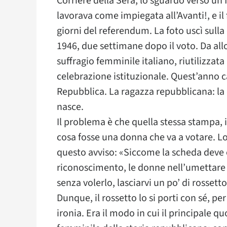
Corriere della Sera, lo sguardo verso un 
lavorava come impiegata all’Avanti!, e il
giorni del referendum. La foto uscì sull
1946, due settimane dopo il voto. Da all
suffragio femminile italiano, riutilizzata
celebrazione istituzionale. Quest’anno 
Repubblica. La ragazza repubblicana: l
nasce.
Il problema è che quella stessa stampa, 
cosa fosse una donna che va a votare. Lo
questo avviso: «Siccome la scheda deve 
riconoscimento, le donne nell’umettare 
senza volerlo, lasciarvi un po’ di rossett
Dunque, il rossetto lo si porti con sé, pe
ironia. Era il modo in cui il principale q