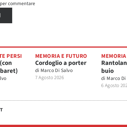
n per commentare
I
TE PERSI
MEMORIA E FUTURO
MEMORIA
 (con
Cordoglio a porter
Rantolan
baret)
buio
di
Marco Di Salvo
7 Agosto 2026
lvo
di
Marco Di
6 Agosto 20
ST