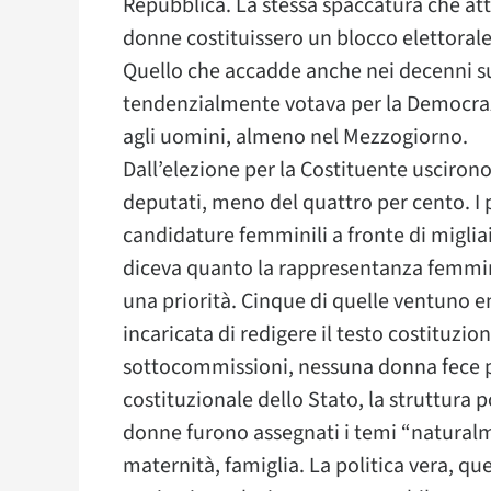
Repubblica. La stessa spaccatura che att
donne costituissero un blocco elettoral
Quello che accadde anche nei decenni s
tendenzialmente votava per la Democrazi
agli uomini, almeno nel Mezzogiorno.
Dall’elezione per la Costituente uscir
deputati, meno del quattro per cento. I
candidature femminili a fronte di miglia
diceva quanto la rappresentanza femmin
una priorità. Cinque di quelle ventuno
incaricata di redigere il testo costituzio
sottocommissioni, nessuna donna fece p
costituzionale dello Stato, la struttura p
donne furono assegnati i temi “naturalme
maternità, famiglia. La politica vera, que