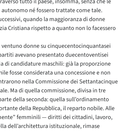
raversò tutto il paese, insomma, senza che le
e autonomo né fossero trattate come tale.
uccessivi, quando la maggioranza di donne
a Cristiana rispetto a quanto non lo facessero
ono ventuno donne su cinquecentocinquantasei
 partiti avevano presentato duecentoventisei
ia di candidature maschili: già la proporzione
ile fosse considerata una concessione e non
 entrarono nella Commissione dei Settantacinque
nale. Ma di quella commissione, divisa in tre
arte della seconda: quella sull’ordinamento
ortante della Repubblica, il reparto nobile. Alle
nte” femminili — diritti dei cittadini, lavoro,
lla dell’architettura istituzionale, rimase