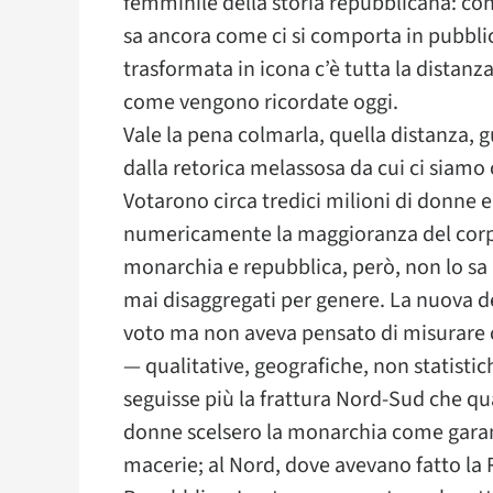
femminile della storia repubblicana: con 
sa ancora come ci si comporta in pubblico
trasformata in icona c’è tutta la distanz
come vengono ricordate oggi.
Vale la pena colmarla, quella distanza, 
dalla retorica melassosa da cui ci siamo c
Votarono circa tredici milioni di donne 
numericamente la maggioranza del corp
monarchia e repubblica, però, non lo sa 
mai disaggregati per genere. La nuova de
voto ma non aveva pensato di misurare co
— qualitative, geografiche, non statisti
seguisse più la frattura Nord-Sud che qu
donne scelsero la monarchia come garanz
macerie; al Nord, dove avevano fatto la 