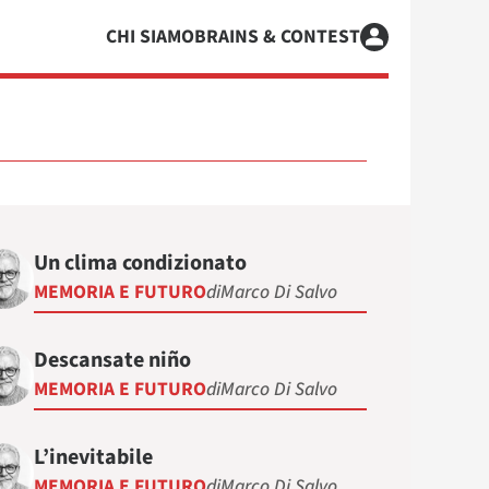
CHI SIAMO
BRAINS & CONTEST
Un clima condizionato
MEMORIA E FUTURO
di
Marco Di Salvo
Descansate niño
MEMORIA E FUTURO
di
Marco Di Salvo
L’inevitabile
MEMORIA E FUTURO
di
Marco Di Salvo