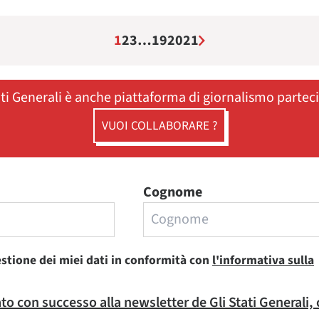
1
2
3
…
19
20
21
ati Generali è anche piattaforma di giornalismo partec
VUOI COLLABORARE ?
Cognome
estione dei miei dati in conformità con
l'informativa sulla
rato con successo alla newsletter de Gli Stati Generali,