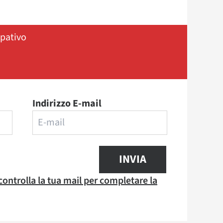
ipativo
Indirizzo E-mail
INVIA
 controlla la tua mail per completare la