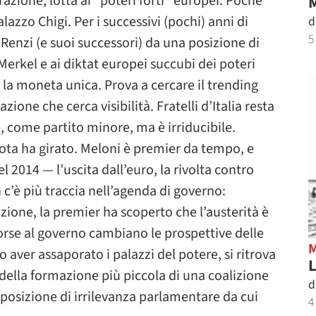
zione, lotta ai “poteri forti” europei. Poche
M
azzo Chigi. Per i successivi (pochi) anni di
d
5
Renzi (e suoi successori) da una posizione di
Merkel e ai diktat europei succubi dei poteri
, la moneta unica. Prova a cercare il trending
ione che cerca visibilità. Fratelli d’Italia resta
e, come partito minore, ma è irriducibile.
ota ha girato. Meloni è premier da tempo, e
el 2014 — l’uscita dall’euro, la rivolta contro
 c’è più traccia nell’agenda di governo:
zione, la premier ha scoperto che l’austerità è
forse al governo cambiano le prospettive delle
aver assaporato i palazzi del potere, si ritrova
L
 della formazione più piccola di una coalizione
d
 posizione di irrilevanza parlamentare da cui
4