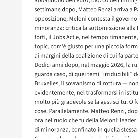
abbandono dell’euro, blocco dell’immigra
settimane dopo, Matteo Renzi arriva a Pal
opposizione, Meloni contesta il governo 
minoranza: critica la sottomissione alla 
forti, il Jobs Act e, nel tempo rimanente
topic, com’è giusto per una piccola formaz
ai margini della coalizione di cui fa part
Dodici anni dopo, nel maggio 2026, la ru
guarda caso, di quei temi “irriducibili” d
Bruxelles, il sovranismo di rottura — non
evidentemente, nel trasformarsi in istitu
molto più gradevole se la gestisci tu. O 
cose. Parallelamente, Matteo Renzi, dopo 
ora nel ruolo che fu della Meloni: leader
di minoranza, confinato in quella stessa