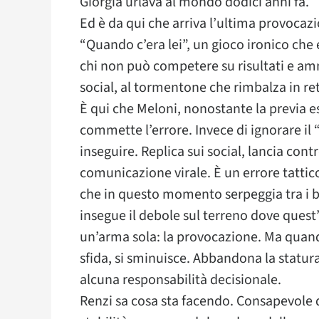
Giorgia urlava al mondo dodici anni fa.
Ed è da qui che arriva l’ultima provocazi
“Quando c’era lei”, un gioco ironico che e
chi non può competere su risultati e ammi
social, al tormentone che rimbalza in re
È qui che Meloni, nonostante la previa e
commette l’errore. Invece di ignorare il 
inseguire. Replica sui social, lancia con
comunicazione virale. È un errore tattico
che in questo momento serpeggia tra i ba
insegue il debole sul terreno dove quest
un’arma sola: la provocazione. Ma quando
sfida, si sminuisce. Abbandona la statura
alcuna responsabilità decisionale.
Renzi sa cosa sta facendo. Consapevole 