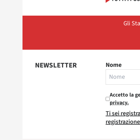
Gli St
NEWSLETTER
Nome
Accetto la g
privacy.
Ti sei regist
registrazione