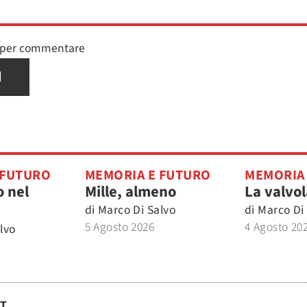
n per commentare
I
 FUTURO
MEMORIA E FUTURO
MEMORIA
 nel
Mille, almeno
La valvol
di
Marco Di Salvo
di
Marco Di
5 Agosto 2026
4 Agosto 20
lvo
ST