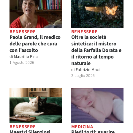
BENESSERE
BENESSERE
Paola Grand, il medico
Oltre la società
delle parole che cura
sintetica: il mistero
con l’ascolto
della Farfalla Dorata e
il ritorno al tempo
di
Maurilio Fina
1 Agosto 2026
naturale
di
Fabrizio Maci
2 Luglio 2026
BENESSERE
MEDICINA
Maestri Silenziosi.
Piedi torti: guarire