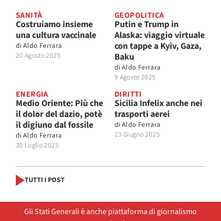
SANITÀ
GEOPOLITICA
Costruiamo insieme
Putin e Trump in
una cultura vaccinale
Alaska: viaggio virtuale
con tappe a Kyiv, Gaza,
di
Aldo Ferrara
20 Agosto 2025
Baku
di
Aldo Ferrara
9 Agosto 2025
ENERGIA
DIRITTI
Medio Oriente: Più che
Sicilia Infelix anche nei
il dolor del dazio, potè
trasporti aerei
il digiuno dal fossile
di
Aldo Ferrara
23 Giugno 2025
di
Aldo Ferrara
30 Luglio 2025
TUTTI I POST
Gli Stati Generali è anche piattaforma di giornalismo