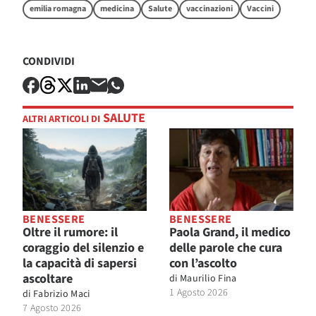
emilia romagna
medicina
Salute
vaccinazioni
Vaccini
CONDIVIDI
SALUTE
ALTRI ARTICOLI DI
BENESSERE
BENESSERE
Oltre il rumore: il
Paola Grand, il medico
coraggio del silenzio e
delle parole che cura
la capacità di sapersi
con l’ascolto
ascoltare
di
Maurilio Fina
1 Agosto 2026
di
Fabrizio Maci
7 Agosto 2026