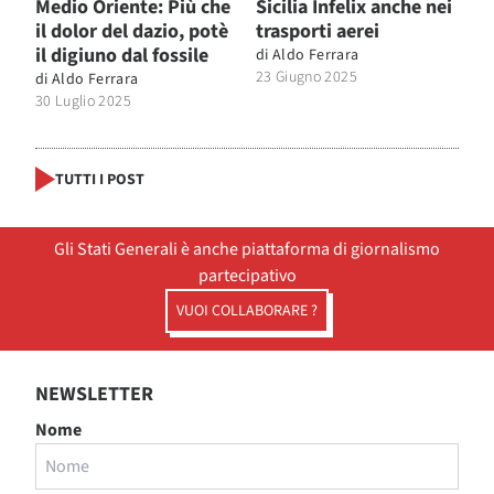
Medio Oriente: Più che
Sicilia Infelix anche nei
il dolor del dazio, potè
trasporti aerei
il digiuno dal fossile
di
Aldo Ferrara
23 Giugno 2025
di
Aldo Ferrara
30 Luglio 2025
TUTTI I POST
Gli Stati Generali è anche piattaforma di giornalismo
partecipativo
VUOI COLLABORARE ?
NEWSLETTER
Nome