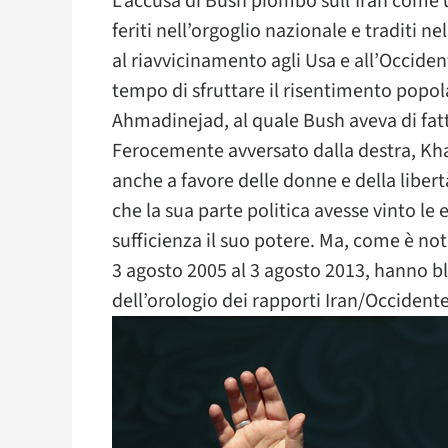
L’accusa di Bush piombò sull’Iran come un
feriti nell’orgoglio nazionale e traditi 
al riavvicinamento agli Usa e all’Occident
tempo di sfruttare il risentimento popola
Ahmadinejad, al quale Bush aveva di fatt
Ferocemente avversato dalla destra, Khat
anche a favore delle donne e della liber
che la sua parte politica avesse vinto le
sufficienza il suo potere. Ma, come è not
3 agosto 2005 al 3 agosto 2013, hanno bl
dell’orologio dei rapporti Iran/Occidente