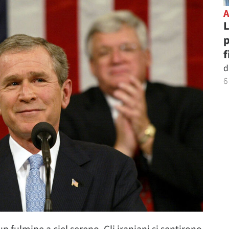
L
p
f
d
6