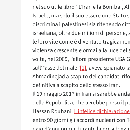
nel suo utile libro “L’Iran e la Bomba”,
Israele, ma solo il suo essere uno Stato 
discrimina i palestinesi sia ritenendo cit
israeliana, oltre due milioni di persone, 
le loro vite come è diventato tragicamen
violenza crescente e ormai alla luce del 
volta, nel 2009, l’allora presidente USA 
sull’”asse del male”
[1]
, aveva spianato l
Ahmadinejad a scapito dei candidati rifor
definitiva a scapito dello stesso Iran.
Il 19 maggio 2017 in Iran si sarebbe anda
della Repubblica, che avrebbe preso il 
Hassan Rouhani.
L’infelice dichiarazion
entro 90 giorni gli accordi nucleari con
paio d’anni prima durante la presidenza 