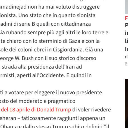
 Ahmadinejad non ha mai voluto distruggere
sionista. Uno stato che in quanto sionista
tadini di serie B quelli con cittadinanza
P
i
sia rubando sempre più agli altri le loro terre e
l
te chiaro con lo sterminio di Gaza e con la
sole dei coloni ebrei in Cisgiordania. Già una
d
George W. Bush con il suo storico discorso
6
a strada alla presidenza dell’Iran ad
misti, aperti all’Occidente. E quindi in
ti a votare per eleggere il nuovo presidente
posto del moderato e pragmatico
e del 18 aprile di Donald Trump
di voler rivedere
 Teheran – faticosamente raggiunti appena un
Obama e dallo stesso Trump subito definiti “il