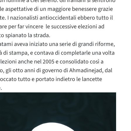
 fulmine a ciel sereno. Gli iraniani si sentirono
nelle aspettative di un maggiore benessere grazie
e. I nazionalisti antioccidentali ebbero tutto il
re per far vincere le successive elezioni ad
o spianato la strada.
ami aveva iniziato una serie di grandi riforme,
tà di stampa, e contava di completarle una volta
 elezioni anche nel 2005 e consolidato così a
o, gli otto anni di governo di Ahmadinejad, dal
occato tutto e portato indietro le lancette
.