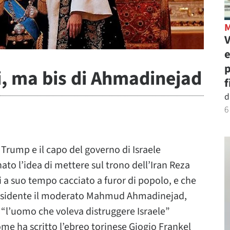
V
e
p
i, ma bis di Ahmadinejad
f
d
6
Trump e il capo del governo di Israele
 l’idea di mettere sul trono dell’Iran Reza
vi a suo tempo cacciato a furor di popolo, e che
residente il moderato Mahmud Ahmadinejad,
“l’uomo che voleva distruggere Israele”
ome ha scritto l’ebreo torinese Giogio Frankel