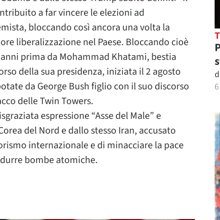
ribuito a far vincere le elezioni ad
mista, bloccando così ancora una volta la
ore liberalizzazione nel Paese. Bloccando cioè
P
20 anni prima da Mohammad Khatami, bestia
s
corso della sua presidenza, iniziata il 2 agosto
d
otate da George Bush figlio con il suo discorso
6
acco delle Twin Towers.
disgraziata espressione “Asse del Male” e
Corea del Nord e dallo stesso Iran, accusato
rrorismo internazionale e di minacciare la pace
odurre bombe atomiche.