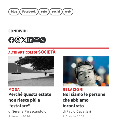
blog
Facebook
rete
social
web
CONDIVIDI
SOCIETÀ
ALTRI ARTICOLI DI
MODA
RELAZIONI
Perché questa estate
Noi siamo le persone
non riesce più a
che abbiamo
“estatare”
incontrato
di
Serena Parascandolo
di
Fabio Cavallari
3 Agosto 2026
3 Agosto 2026