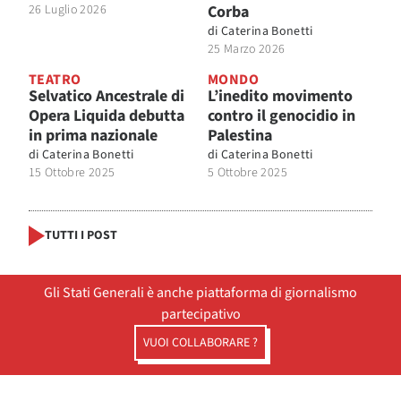
26 Luglio 2026
Corba
di
Caterina Bonetti
25 Marzo 2026
TEATRO
MONDO
Selvatico Ancestrale di
L’inedito movimento
Opera Liquida debutta
contro il genocidio in
in prima nazionale
Palestina
di
Caterina Bonetti
di
Caterina Bonetti
15 Ottobre 2025
5 Ottobre 2025
TUTTI I POST
Gli Stati Generali è anche piattaforma di giornalismo
partecipativo
VUOI COLLABORARE ?