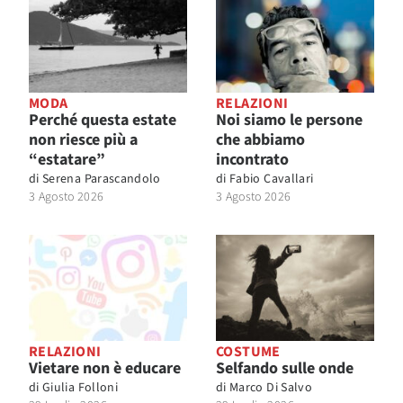
MODA
RELAZIONI
Perché questa estate
Noi siamo le persone
non riesce più a
che abbiamo
“estatare”
incontrato
di
Serena Parascandolo
di
Fabio Cavallari
3 Agosto 2026
3 Agosto 2026
RELAZIONI
COSTUME
Vietare non è educare
Selfando sulle onde
di
Giulia Folloni
di
Marco Di Salvo