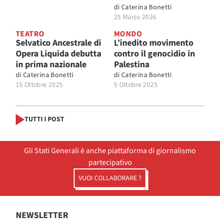
di
Caterina Bonetti
25 Marzo 2026
TEATRO
MONDO
Selvatico Ancestrale di
L’inedito movimento
Opera Liquida debutta
contro il genocidio in
in prima nazionale
Palestina
di
Caterina Bonetti
di
Caterina Bonetti
15 Ottobre 2025
5 Ottobre 2025
TUTTI I POST
Gli Stati Generali è anche piattaforma di giornalismo
partecipativo
VUOI COLLABORARE ?
NEWSLETTER