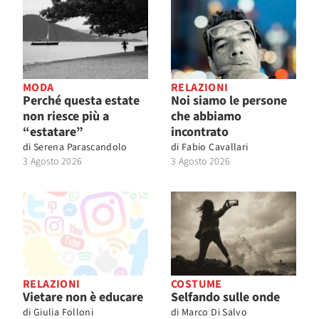
MODA
RELAZIONI
Perché questa estate
Noi siamo le persone
non riesce più a
che abbiamo
“estatare”
incontrato
di
Serena Parascandolo
di
Fabio Cavallari
3 Agosto 2026
3 Agosto 2026
RELAZIONI
COSTUME
Vietare non è educare
Selfando sulle onde
di
Giulia Folloni
di
Marco Di Salvo