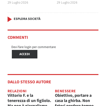
29 Luglio 2026
29 Luglio 2026
ESPLORA SOCIETÀ
COMMENTI
Devi fare login per commentare
ACCEDI
DALLO STESSO AUTORE
RELAZIONI
BENESSERE
Vittorio F. e la
Obiettivo, portare a
tenerezza di un figliolo.
casa la ghirba. Non
Ma non è giornalismo,
fateci perdere tempo