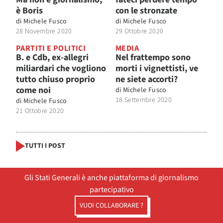
è Boris
con le stronzate
di
Michele Fusco
di
Michele Fusco
28 Novembre 2020
29 Ottobre 2020
PARTITI E POLITICI
MEDIA
B. e Cdb, ex-allegri
Nel frattempo sono
miliardari che vogliono
morti i vignettisti, ve
tutto chiuso proprio
ne siete accorti?
come noi
di
Michele Fusco
18 Settembre 2020
di
Michele Fusco
21 Ottobre 2020
TUTTI I POST
Gli Stati Generali è anche piattaforma di giornalismo
partecipativo
VUOI COLLABORARE ?