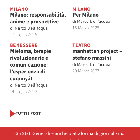
MILANO
MILANO
Milano: responsabilità,
Per Milano
anime e prospettive
di
Marco Dell’acqua
18 Marzo 2025
di
Marco Dell’acqua
17 Luglio 2025
BENESSERE
TEATRO
Mieloma, terapie
manhattan project –
rivoluzionarie e
stefano massini
comunicazione:
di
Marco Dell’acqua
l’esperienza di
29 Marzo 2023
curamy.it
di
Marco Dell’acqua
14 Luglio 2023
TUTTI I POST
Gli Stati Generali è anche piattaforma di giornalismo