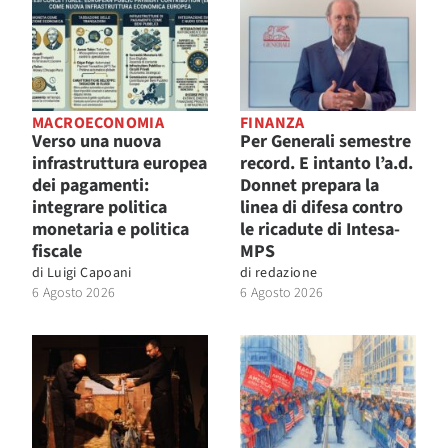
MACROECONOMIA
FINANZA
Verso una nuova
Per Generali semestre
infrastruttura europea
record. E intanto l’a.d.
dei pagamenti:
Donnet prepara la
integrare politica
linea di difesa contro
monetaria e politica
le ricadute di Intesa-
fiscale
MPS
di
Luigi Capoani
di
redazione
6 Agosto 2026
6 Agosto 2026