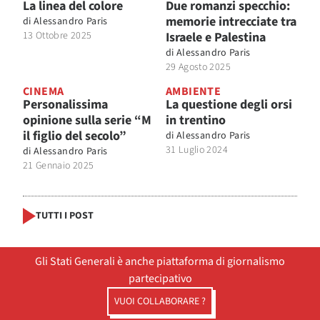
La linea del colore
Due romanzi specchio:
memorie intrecciate tra
di
Alessandro Paris
13 Ottobre 2025
Israele e Palestina
di
Alessandro Paris
29 Agosto 2025
CINEMA
AMBIENTE
Personalissima
La questione degli orsi
opinione sulla serie “M
in trentino
il figlio del secolo”
di
Alessandro Paris
31 Luglio 2024
di
Alessandro Paris
21 Gennaio 2025
TUTTI I POST
Gli Stati Generali è anche piattaforma di giornalismo
partecipativo
VUOI COLLABORARE ?