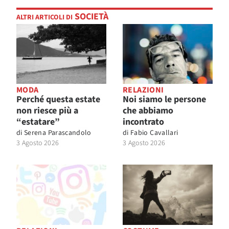
SOCIETÀ
ALTRI ARTICOLI DI
MODA
RELAZIONI
Perché questa estate
Noi siamo le persone
non riesce più a
che abbiamo
“estatare”
incontrato
di
Serena Parascandolo
di
Fabio Cavallari
3 Agosto 2026
3 Agosto 2026