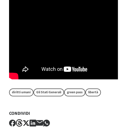
diritti umani
Gli Stati Generali
green pass
libertà
CONDIVIDI