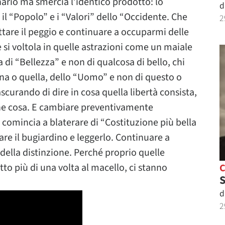
rio ma smercia l’identico prodotto: lo
d
 il “Popolo” e i “Valori” dello “Occidente. Che
2
tare il peggio e continuare a occuparmi delle
si voltola in quelle astrazioni come un maiale
 di “Bellezza” e non di qualcosa di bello, chi
na o quella, dello “Uomo” e non di questo o
curando di dire in cosa quella libertà consista,
 che cosa. E cambiare preventivamente
omincia a blaterare di “Costituzione più bella
re il bugiardino e leggerlo. Continuare a
i della distinzione. Perché proprio quelle
to più di una volta al macello, ci stanno
S
d
2