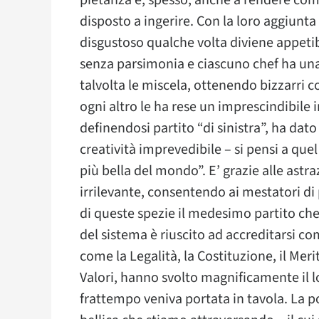
pietanza e, spesso, anche a rendere com
disposto a ingerire. Con la loro aggiunta 
disgustoso qualche volta diviene appetibi
senza parsimonia e ciascuno chef ha una 
talvolta le miscela, ottenendo bizzarri coc
ogni altro le ha rese un imprescindibile 
definendosi partito “di sinistra”, ha dat
creatività imprevedibile – si pensi a que
più bella del mondo”. E’ grazie alle astra
irrilevante, consentendo ai mestatori di p
di queste spezie il medesimo partito che
del sistema è riuscito ad accreditarsi co
come la Legalità, la Costituzione, il Meri
Valori, hanno svolto magnificamente il 
frattempo veniva portata in tavola. La p