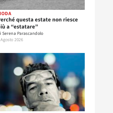
MODA
erché questa estate non riesce
iù a “estatare”
i
Serena Parascandolo
 Agosto 2026