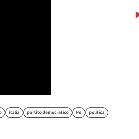
o
italia
partito democratico
Pd
politica