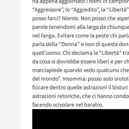
ha appena aggiornato i nomi in campiona
“Aggressore”, lo “Aggredito”, la “Libertà”
posso farci? Niente. Non posso che aspet
parole tenendomi alla larga da chiunque 
nel fango. Evitare come la peste chi parla
parla della “Donna” e non di questa don
quell’uomo. Chi declama la “Libertà” tras
da cosa si dovrebbe essere liberi e per
marciapiede quando vedo qualcuno che c
del mondo”. Insomma: posso solo srotola
ficcare dentro quelle astrazioni il bistur
astrazioni retoriche, che ci hanno condot
facendo scivolare nel baratro.