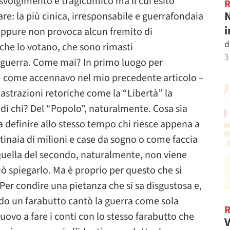
 svolgimento è tragicomico ma il cui esito
N
re: la più cinica, irresponsabile e guerrafondaia
i
. Eppure non provoca alcun fremito di
d
i che lo votano, che sono rimasti
3
a guerra. Come mai? In primo luogo per
o – come accennavo nel mio precedente articolo –
astrazioni retoriche come la “Libertà” la
i chi? Del “Popolo”, naturalmente. Cosa sia
 definire allo stesso tempo chi riesce appena a
tinaia di milioni e case da sogno o come faccia
 quella del secondo, naturalmente, non viene
 spiegarlo. Ma è proprio per questo che si
. Per condire una pietanza che si sa disgustosa e,
ndo un farabutto cantò la guerra come sola
vo a fare i conti con lo stesso farabutto che
V