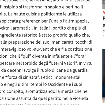
mestibile ciò che nessuno, altrimenti, sarebbe
l’insipido si trasforma in sapido e perfino il
le. La haute cuisine politicante le utilizza
P
spiccata preferenza per l’una o l’altra spezia,
p
ktail aromatici. In Italia il partito che più di
d
ingrediente retorico è stato proprio quello che,
3
o alla preparazione dei suoi manicaretti tocchi di
l meraviglioso vol-au-vent che è “la costituzione
zioni che il “qui” diventa ininfluente e l’“ora”
escare nel torbido degli “Eterni Valori”. In virtù
 da decenni svolge il ruolo di cane da guardia
me “forza di sinistra”. Feticci monumentali
to e negli ultimi tempi lo Occidente e i suoi
loro compito, aromatizzando la merda che nel
osizione assunta da quel partito nella vicenda