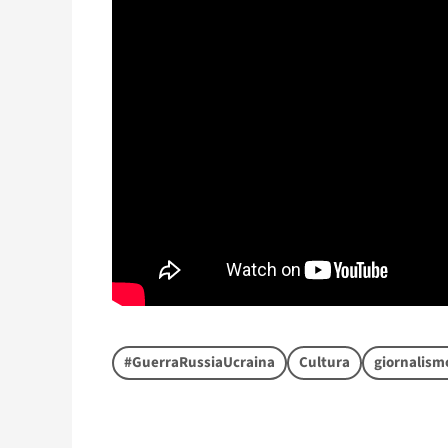
#GuerraRussiaUcraina
Cultura
giornalism