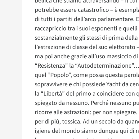
bellica che stiamo attraversando – il cui
potrebbe essere catastrofico – è esempla
di tutti i partiti dell’arco parlamentare
raccapriccio tra i suoi esponenti e quell
sostanzialmente gli stessi di prima dell
l’estrazione di classe del suo elettorat
ma poi anche grazie all’uso massiccio di 
“Resistenza” la “Autodeterminazione”…d
quel “Popolo”, come possa questa parola
sopravvivere e chi possiede Yacht da cen
la “Libertà” del primo a coincidere con
spiegato da nessuno. Perché nessuno può
ricorre alle astrazioni: per non spiegare
per di più, tossica. Ad un secolo da qua
igiene del mondo siamo dunque qui di nuo