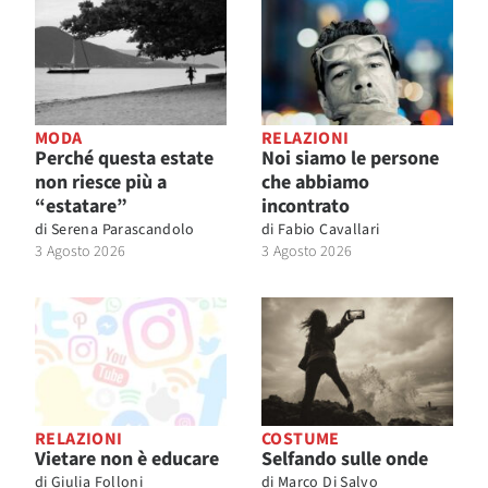
MODA
RELAZIONI
Perché questa estate
Noi siamo le persone
non riesce più a
che abbiamo
“estatare”
incontrato
di
Serena Parascandolo
di
Fabio Cavallari
3 Agosto 2026
3 Agosto 2026
RELAZIONI
COSTUME
Vietare non è educare
Selfando sulle onde
di
Giulia Folloni
di
Marco Di Salvo