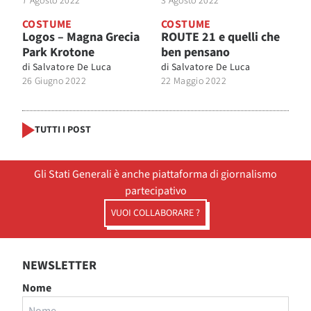
7 Agosto 2022
3 Agosto 2022
COSTUME
COSTUME
Logos – Magna Grecia
ROUTE 21 e quelli che
Park Krotone
ben pensano
di
Salvatore De Luca
di
Salvatore De Luca
26 Giugno 2022
22 Maggio 2022
TUTTI I POST
Gli Stati Generali è anche piattaforma di giornalismo
partecipativo
VUOI COLLABORARE ?
NEWSLETTER
Nome