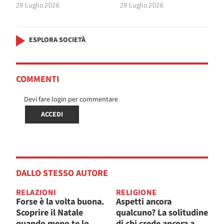
29 Luglio 2026
29 Luglio 2026
ESPLORA SOCIETÀ
COMMENTI
Devi fare login per commentare
ACCEDI
DALLO STESSO AUTORE
RELAZIONI
RELIGIONE
Forse è la volta buona.
Aspetti ancora
Scoprire il Natale
qualcuno? La solitudine
quando meno te lo
di chi crede ancora a