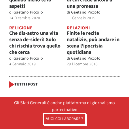
aspetti
una promessa
di
Gaetano Piccolo
di
Gaetano Piccolo
24 Dicembre 2020
11 Gennaio 2019
RELIGIONE
RELAZIONI
Che dis-astro una vita
Finite le recite
senza de-sideri! Solo
natalizie, può andare in
chi rischia trova quello
scena l’ipocrisia
che cerca
quotidiana
di
Gaetano Piccolo
di
Gaetano Piccolo
4 Gennaio 2019
29 Dicembre 2018
TUTTI I POST
Gli Stati Generali è anche piattaforma di giornalismo
partecipativo
VUOI COLLABORARE ?