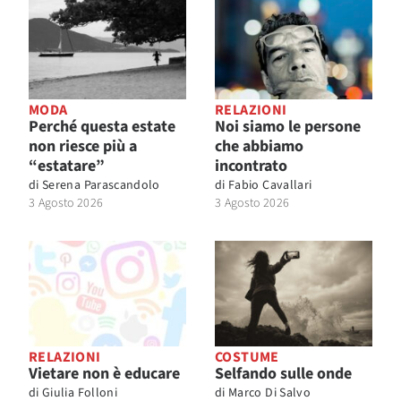
MODA
RELAZIONI
Perché questa estate
Noi siamo le persone
non riesce più a
che abbiamo
“estatare”
incontrato
di
Serena Parascandolo
di
Fabio Cavallari
3 Agosto 2026
3 Agosto 2026
RELAZIONI
COSTUME
Vietare non è educare
Selfando sulle onde
di
Giulia Folloni
di
Marco Di Salvo