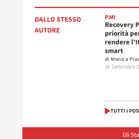
PMI
DALLO STESSO
Recovery P
AUTORE
priorità pe
rendere l’I
smart
di
Monica Prad
26 Settembre 
TUTTI I PO
Gli St