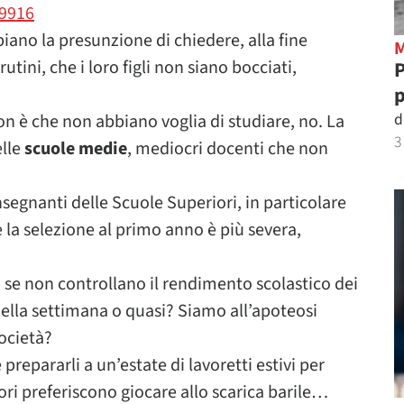
89916
biano la presunzione di chiedere, alla fine
utini, che i loro figli non siano bocciati,
P
p
d
on è che non abbiano voglia di studiare, no. La
3
lle
scuole medie
, mediocri docenti che non
nsegnanti delle Scuole Superiori, in particolare
ve la selezione al primo anno è più severa,
, se non controllano il rendimento scolastico dei
a della settimana o quasi? Siamo all’apoteosi
ocietà?
prepararli a un’estate di lavoretti estivi per
itori preferiscono giocare allo scarica barile…