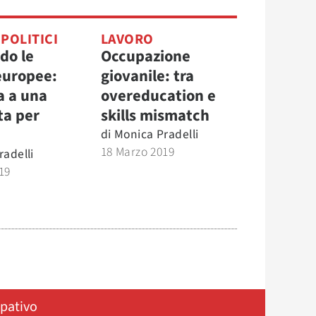
 POLITICI
LAVORO
do le
Occupazione
 europee:
giovanile: tra
a a una
overeducation e
ta per
skills mismatch
di
Monica Pradelli
18 Marzo 2019
radelli
19
ipativo