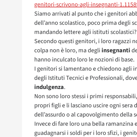
genitori-scrivono-agli-insegnanti-1.115
Siamo arrivati al punto che i genitori ab
dell’anno scolastico, poco prima degli scr
mandando lettere agli istituti scolastici?
Secondo questi genitori, i loro ragazzi n
colpa non è loro, ma degli
insegnanti
de
hanno inculcato loro le nozioni di base.
I genitori si lamentano e chiedono agli i
degli Istituti Tecnici e Professionali, do
indulgenza
.
Non sono loro stessi i primi responsabili
propri figli e li lasciano uscire ogni ser
dell’assurdo o al capovolgimento della s
Invece di fare loro una bella ramanzina e 
guadagnarsi i soldi per i loro sfizi, i gen