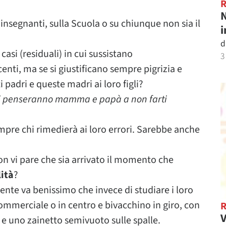
N
 insegnanti, sulla Scuola o su chiunque non sia il
i
d
asi (residuali) in cui sussistano
3
enti, ma se si giustificano sempre pigrizia e
padri e queste madri ai loro figli?
 ci penseranno mamma e papà a non farti
mpre chi rimedierà ai loro errori. Sarebbe anche
on vi pare che sia arrivato il momento che
ità
?
mente va benissimo che invece di studiare i loro
 commerciale o in centro e bivacchino in giro, con
V
e uno zainetto semivuoto sulle spalle.