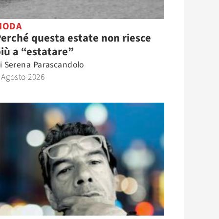
MODA
erché questa estate non riesce
iù a “estatare”
i
Serena Parascandolo
 Agosto 2026