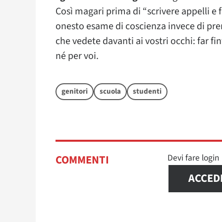
Così magari prima di “scrivere appelli e f
onesto esame di coscienza invece di pren
che vedete davanti ai vostri occhi: far fi
né per voi.
genitori
scuola
studenti
Devi fare logi
COMMENTI
ACCED