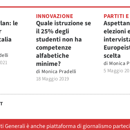
INNOVAZIONE
PARTITI E
lan: le
Quale istruzione se
Aspettan
r
il 25% degli
elezioni
talia
studenti non ha
intervist
competenze
Europeis
alfabetiche
scelta
elli
2021
minime?
di
Monica P
5 Maggio 20
di
Monica Pradelli
18 Maggio 2019
ST
ati Generali è anche piattaforma di giornalismo partec