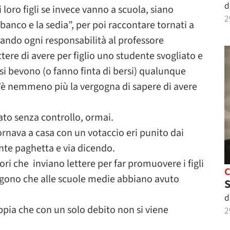
d
loro figli se invece vanno a scuola, siano
2
 banco e la sedia”, per poi raccontare tornati a
ando ogni responsabilità al professore
ere di avere per figlio uno studente svogliato e
 si bevono (o fanno finta di bersi) qualunque
 c’è nemmeno più la vergogna di sapere di avere
to senza controllo, ormai.
tornava a casa con un votaccio eri punito dai
ente paghetta e via dicendo.
tori che inviano lettere per far promuovere i figli
engono che alle scuole medie abbiano avuto
S
d
appia che con un solo debito non si viene
2