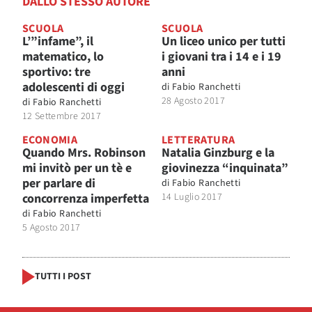
DALLO STESSO AUTORE
SCUOLA
SCUOLA
L’”infame”, il
Un liceo unico per tutti
matematico, lo
i giovani tra i 14 e i 19
sportivo: tre
anni
adolescenti di oggi
di
Fabio Ranchetti
28 Agosto 2017
di
Fabio Ranchetti
12 Settembre 2017
ECONOMIA
LETTERATURA
Quando Mrs. Robinson
Natalia Ginzburg e la
mi invitò per un tè e
giovinezza “inquinata”
per parlare di
di
Fabio Ranchetti
concorrenza imperfetta
14 Luglio 2017
di
Fabio Ranchetti
5 Agosto 2017
TUTTI I POST