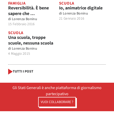
FAMIGLIA
SCUOLA
Reversibilità. È bene
Io, animatrice digitale
sapere che …
di
Lorenza Boninu
21 Gennaio 2016
di
Lorenza Boninu
15 Febbraio 2016
SCUOLA
Una scuola, troppe
scuole, nessuna scuola
di
Lorenza Boninu
4 Maggio 2015
TUTTI I POST
Gli Stati Generali è anche piattaforma di giornalismo
partecipativo
VUOI COLLABORARE ?