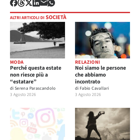
SOCIETÀ
ALTRI ARTICOLI DI
MODA
RELAZIONI
Perché questa estate
Noi siamo le persone
non riesce più a
che abbiamo
“estatare”
incontrato
di
Serena Parascandolo
di
Fabio Cavallari
3 Agosto 2026
3 Agosto 2026