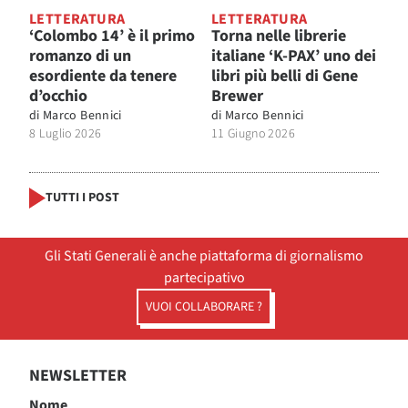
LETTERATURA
LETTERATURA
‘Colombo 14’ è il primo
Torna nelle librerie
romanzo di un
italiane ‘K-PAX’ uno dei
esordiente da tenere
libri più belli di Gene
d’occhio
Brewer
di
Marco Bennici
di
Marco Bennici
8 Luglio 2026
11 Giugno 2026
TUTTI I POST
Gli Stati Generali è anche piattaforma di giornalismo
partecipativo
VUOI COLLABORARE ?
NEWSLETTER
Nome