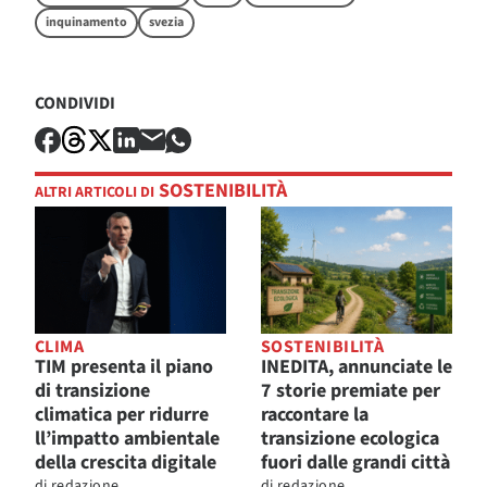
inquinamento
svezia
CONDIVIDI
SOSTENIBILITÀ
ALTRI ARTICOLI DI
CLIMA
SOSTENIBILITÀ
TIM presenta il piano
INEDITA, annunciate le
di transizione
7 storie premiate per
climatica per ridurre
raccontare la
ll’impatto ambientale
transizione ecologica
della crescita digitale
fuori dalle grandi città
di
redazione
di
redazione