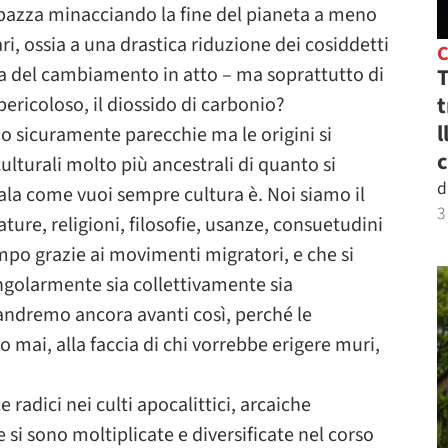
bazza minacciando la fine del pianeta a meno
i, ossia a una drastica riduzione dei cosiddetti
a del cambiamento in atto – ma soprattutto di
T
t
pericoloso, il diossido di carbonio?
l
o sicuramente parecchie ma le origini si
c
lturali molto più ancestrali di quanto si
d
ala come vuoi sempre cultura è. Noi siamo il
3
rature, religioni, filosofie, usanze, consuetudini
empo grazie ai movimenti migratori, e che si
ngolarmente sia collettivamente sia
 andremo ancora avanti così, perché le
o mai, alla faccia di chi vorrebbe erigere muri,
 radici nei culti apocalittici, arcaiche
 si sono moltiplicate e diversificate nel corso