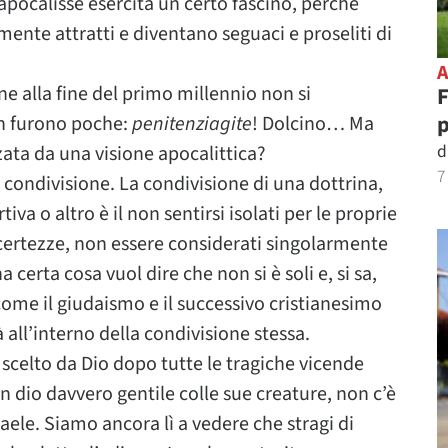
pocalisse esercita un certo fascino, perché
mente attratti e diventano seguaci e proseliti di
ane alla fine del primo millennio non si
F
n furono poche:
penitenziagite
! Dolcino… Ma
d
ata da una visione apocalittica?
7
a condivisione. La condivisione di una dottrina,
rtiva o altro è il non sentirsi isolati per le proprie
ncertezze, non essere considerati singolarmente
na certa cosa vuol dire che non si è soli e, si sa,
i come il giudaismo e il successivo cristianesimo
à all’interno della condivisione stessa.
 scelto da Dio dopo tutte le tragiche vicende
 dio davvero gentile colle sue creature, non c’è
raele. Siamo ancora lì a vedere che stragi di