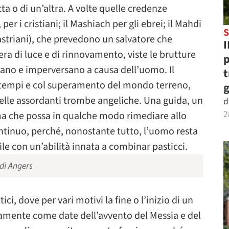
ta o di un’altra. A volte quelle credenze
per i cristiani; il Mashiach per gli ebrei; il Mahdi
S
roastriani), che prevedono un salvatore che
I
a di luce e di rinnovamento, viste le brutture
p
ano e imperversano a causa dell’uomo. Il
t
 tempi e col superamento del mondo terreno,
g
elle assordanti trombe angeliche. Una guida, un
d
2
a che possa in qualche modo rimediare allo
ontinuo, perché, nonostante tutto, l’uomo resta
 con un’abilità innata a combinar pasticci.
 di Angers
ici, dove per vari motivi la fine o l’inizio di un
camente come date dell’avvento del Messia e del