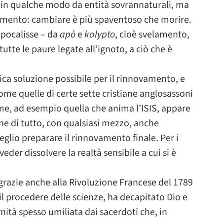
ti in qualche modo da entità sovrannaturali, ma
iamento: cambiare è più spaventoso che morire.
apocalisse – da
apò
e
kalypto
, cioè svelamento,
utte le paure legate all’ignoto, a ciò che è
ca soluzione possibile per il rinnovamento, e
come quelle di certe sette cristiane anglosassoni
sime, ad esempio quella che anima l’ISIS, appare
ine di tutto, con qualsiasi mezzo, anche
glio preparare il rinnovamento finale. Per i
der dissolvere la realtà sensibile a cui si è
grazie anche alla Rivoluzione Francese del 1789
il procedere delle scienze, ha decapitato Dio e
ità spesso umiliata dai sacerdoti che, in