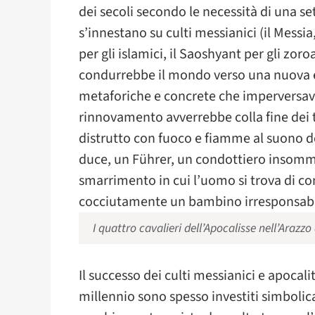
dei secoli secondo le necessità di una set
s’innestano su culti messianici (il Messia, 
per gli islamici, il Saoshyant per gli zo
condurrebbe il mondo verso una nuova er
metaforiche e concrete che imperversav
rinnovamento avverrebbe colla fine dei
distrutto con fuoco e fiamme al suono d
duce, un Führer, un condottiero insomm
smarrimento in cui l’uomo si trova di c
cocciutamente un bambino irresponsabile
I quattro cavalieri dell’Apocalisse nell’Arazzo
Il successo dei culti messianici e apocalitt
millennio sono spesso investiti simboli