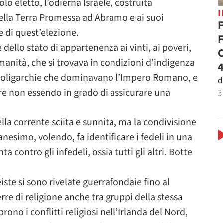
o eletto, l’odierna Israele, costruita
ella Terra Promessa ad Abramo e ai suoi
F
 di quest’elezione.
F
e dello stato di appartenenza ai vinti, ai poveri,
C
umanità, che si trovava in condizioni d’indigenza
4
che oligarchie che dominavano l’Impero Romano, e
d
re non essendo in grado di assicurare una
3
la corrente sciita e sunnita, ma la condivisione
ianesimo, volendo, fa identificare i fedeli in una
 contro gli infedeli, ossia tutti gli altri. Botte
eiste si sono rivelate guerrafondaie fino al
re di religione anche tra gruppi della stessa
aprono i conflitti religiosi nell’Irlanda del Nord,