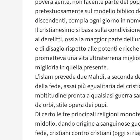
povera gente, non facente parte del popol
pretestuosamente sul modello biblico d
discendenti, compia ogni giorno in nome
Il cristianesimo si basa sulla condivision
ai derelitti, ossia la maggior parte dell’
e di disagio rispetto alle potenti e ric
prometteva una vita ultraterrena miglio
miglioria in quella presente.
L’islam prevede due Mahdi, a seconda del
della fede, assai più egualitaria del crist
moltitudine pronta a qualsiasi guerra santa
da orbi, stile opera dei pupi.
Di certo le tre principali religioni monot
midollo, dando origine a sanguinose guer
fede, cristiani contro cristiani (oggi si ri