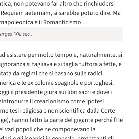
tica, non potevano far altro che rinchiudersi
mi. Requiem aeternam, si sarebbe potuto dire. Ma
stnapoleonica e il Romanticismo…
rges (XIII sec.)
o ad esistere per molto tempo e, naturalmente, si
gnoranza si tagliava e si taglia tuttora a fette, e
ata da regimi che si basano sulle radici
’America e le ex colonie spagnole e portoghesi.
gi il presidente giura sui libri sacri e dove i
eintrodurre il creazionismo come ipotesi
me tesi religiosa e non scientifica dalla Corte
), hanno fatto la parte del gigante perché lì le
 dei vari popoli che ne componevano la
andesi e gli ispanici in generale, protestanti gli