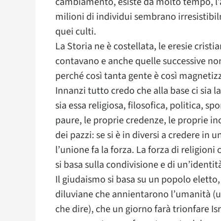
cambiamento, esiste da molto tempo, l’a
milioni di individui sembrano irresistibil
quei culti.
La Storia ne è costellata, le eresie cristi
contavano e anche quelle successive no
perché così tanta gente è così magnetizz
Innanzi tutto credo che alla base ci sia l
sia essa religiosa, filosofica, politica, spo
paure, le proprie credenze, le proprie i
dei pazzi: se si è in diversi a credere in u
l’unione fa la forza. La forza di religion
si basa sulla condivisione e di un’identit
Il giudaismo si basa su un popolo eletto,
diluviane che annientarono l’umanità (un
che dire), che un giorno farà trionfare Is