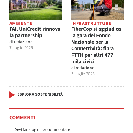
AMBIENTE
INFRASTRUTTURE
FAI, UniCredit rinnova
FiberCop si aggiudica
la partnership
la gara del Fondo
Nazionale per la
di
redazione
7 Luglio 2026
Connettività: fibra
FTTH per altri 477
mila civici
di
redazione
3 Luglio 2026
ESPLORA SOSTENIBILITÀ
COMMENTI
Devi fare login per commentare