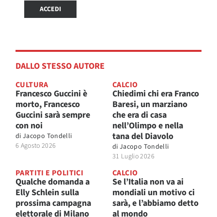
ACCEDI
DALLO STESSO AUTORE
CULTURA
CALCIO
Francesco Guccini è
Chiedimi chi era Franco
morto, Francesco
Baresi, un marziano
Guccini sarà sempre
che era di casa
con noi
nell’Olimpo e nella
tana del Diavolo
di
Jacopo Tondelli
6 Agosto 2026
di
Jacopo Tondelli
31 Luglio 2026
PARTITI E POLITICI
CALCIO
Qualche domanda a
Se l’Italia non va ai
Elly Schlein sulla
mondiali un motivo ci
prossima campagna
sarà, e l’abbiamo detto
elettorale di Milano
al mondo