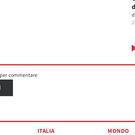
d
d
2
n per commentare
I
ITALIA
MONDO