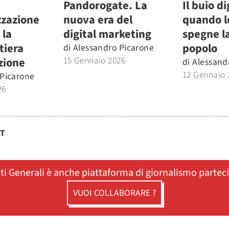
Pandorogate. La
Il buio di
zazione
nuova era del
quando l
 la
digital marketing
spegne la
tiera
popolo
di
Alessandro Picarone
15 Gennaio 2026
zione
di
Alessand
12 Gennaio 
 Picarone
26
ST
ati Generali è anche piattaforma di giornalismo partec
VUOI COLLABORARE ?