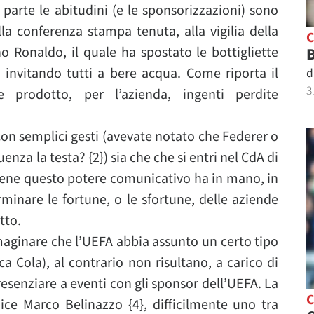
arte le abitudini (e le sponsorizzazioni) sono
la conferenza stampa tenuta, alla vigilia della
no Ronaldo, il quale ha spostato le bottigliette
B
 invitando tutti a bere acqua. Come riporta il
d
3
 prodotto, per l’azienda, ingenti perdite
 con semplici gesti (avevate notato che Federer o
nza la testa? {2}) sia che che si entri nel CdA di
tiene questo potere comunicativo ha in mano, in
minare le fortune, o le sfortune, delle aziende
tto.
immaginare che l’UEFA abbia assunto un certo tipo
ca Cola), al contrario non risultano, a carico di
esenziare a eventi con gli sponsor dell’UEFA. La
e Marco Belinazzo {4}, difficilmente uno tra