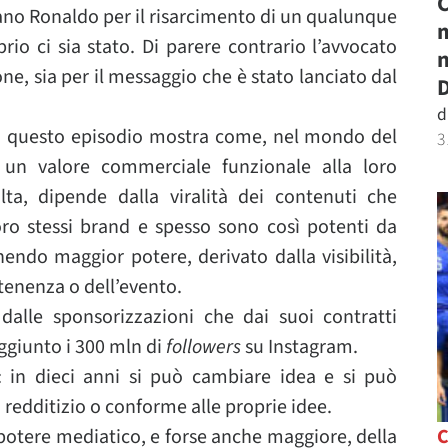
C
iano Ronaldo per il risarcimento di un qualunque
m
io ci sia stato. Di parere contrario l’avvocato
n
ne, sia per il messaggio che è stato lanciato dal
D
d
o, questo episodio mostra come, nel mondo del
3
n valore commerciale funzionale alla loro
ta, dipende dalla viralità dei contenuti che
loro stessi brand e spesso sono così potenti da
nendo maggior potere, derivato dalla visibilità,
rtenenza o dell’evento.
alle sponsorizzazioni che dai suoi contratti
aggiunto i 300 mln di
followers
su Instagram.
 in dieci anni si può cambiare idea e si può
 redditizio o conforme alle proprie idee.
potere mediatico, e forse anche maggiore, della