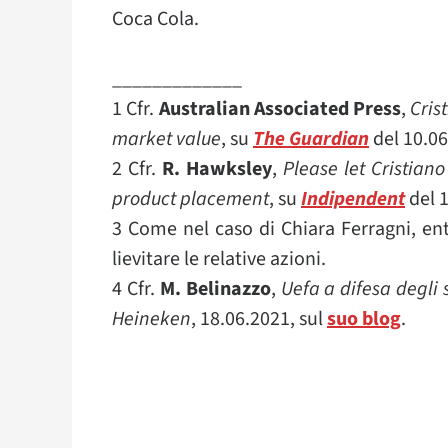
Coca Cola.
_____________
1 Cfr.
Australian Associated Press
,
Cris
market value
, su
The Guardian
del 10.06
2 Cfr.
R. Hawksley
,
Please let Cristian
product placement
, su
Indipendent
del 1
3 Come nel caso di Chiara Ferragni, en
lievitare le relative azioni.
4 Cfr.
M. Belinazzo
,
Uefa a difesa degli
Heineken
, 18.06.2021, sul
suo blog
.