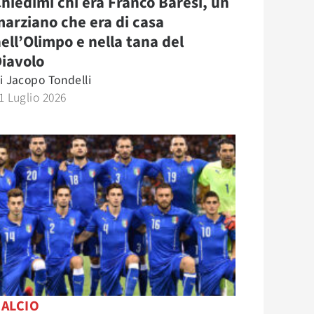
hiedimi chi era Franco Baresi, un
arziano che era di casa
ell’Olimpo e nella tana del
iavolo
i
Jacopo Tondelli
1 Luglio 2026
CALCIO