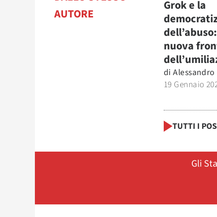
Grok e la
AUTORE
democratiz
dell’abuso:
nuova fron
dell’umilia
di
Alessandro
19 Gennaio 20
TUTTI I PO
Gli St