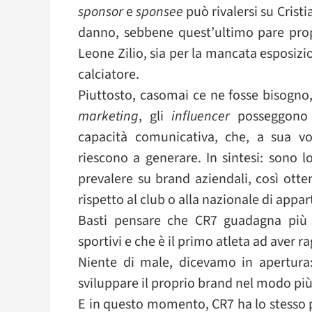
sponsor
e
sponsee
può rivalersi su Crist
danno, sebbene quest’ultimo pare propr
Leone Zilio, sia per la mancata esposizio
calciatore.
Piuttosto, casomai ce ne fosse bisogn
marketing
, gli
influencer
posseggono u
capacità comunicativa, che, a sua vol
riescono a generare. In sintesi: sono 
prevalere su brand aziendali, così otte
rispetto al club o alla nazionale di appa
Basti pensare che CR7 guadagna più d
sportivi e che è il primo atleta ad aver r
Niente di male, dicevamo in apertura:
sviluppare il proprio brand nel modo più
E in questo momento, CR7 ha lo stesso 