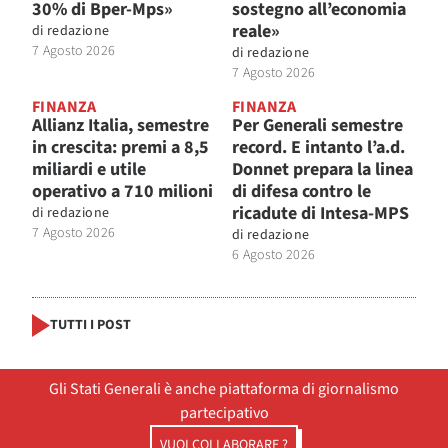
30% di Bper-Mps»
sostegno all’economia
reale»
di
redazione
7 Agosto 2026
di
redazione
7 Agosto 2026
FINANZA
FINANZA
Allianz Italia, semestre
Per Generali semestre
in crescita: premi a 8,5
record. E intanto l’a.d.
miliardi e utile
Donnet prepara la linea
operativo a 710 milioni
di difesa contro le
ricadute di Intesa-MPS
di
redazione
7 Agosto 2026
di
redazione
6 Agosto 2026
TUTTI I POST
Gli Stati Generali è anche piattaforma di giornalismo
partecipativo
VUOI COLLABORARE ?