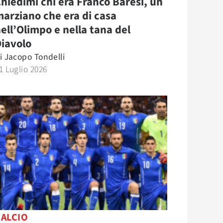
hiedimi chi era Franco Baresi, un
arziano che era di casa
ell’Olimpo e nella tana del
iavolo
i
Jacopo Tondelli
1 Luglio 2026
CALCIO