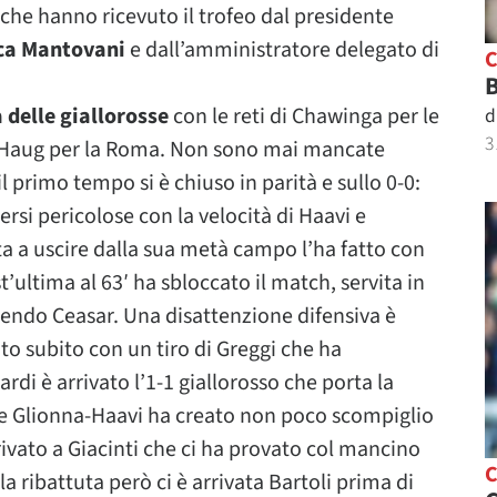
che hanno ricevuto il trofeo dal presidente
ca Mantovani
e dall’amministratore delegato di
B
a delle giallorosse
con le reti di Chawinga per le
d
3
an Haug per la Roma. Non sono mai mancate
l primo tempo si è chiuso in parità e sullo 0-0:
rsi pericolose con la velocità di Haavi e
ta a uscire dalla sua metà campo l’ha fatto con
t’ultima al 63′ ha sbloccato il match, servita in
ttendo Ceasar. Una disattenzione difensiva è
to subito con un tiro di Greggi che ha
di è arrivato l’1-1 giallorosso che porta la
ione Glionna-Haavi ha creato non poco scompiglio
arrivato a Giacinti che ci ha provato col mancino
a ribattuta però ci è arrivata Bartoli prima di