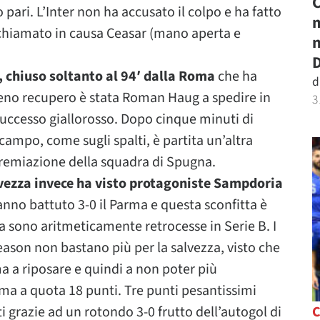
C
pari. L’Inter non ha accusato il colpo e ha fatto
m
chiamato in causa Ceasar (mano aperta e
n
D
, chiuso soltanto al 94′ dalla Roma
che ha
d
n pieno recupero è stata Roman Haug a spedire in
3
 successo giallorosso. Dopo cinque minuti di
n campo, come sugli spalti, è partita un’altra
premiazione della squadra di Spugna.
vezza invece ha visto protagoniste Sampdoria
anno battuto 3-0 il Parma e questa sconfitta è
a sono aritmeticamente retrocesse in Serie B. I
eason non bastano più per la salvezza, visto che
ma a riposare e quindi a non poter più
ma a quota 18 punti. Tre punti pesantissimi
i grazie ad un rotondo 3-0 frutto dell’autogol di