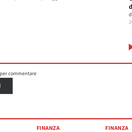
d
d
2
n per commentare
I
FINANZA
FINANZA