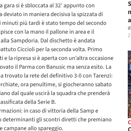
S
La gara si è sbloccata al 32′ appunto con
m
 deviato in maniera decisiva la spizzata di
eci minuti più tardi è stato tempo del secondo
d
isce con la mano il pallone in area e il
2
e alla Sampdoria. Dal dischetto è andata
battuto Ciccioli per la seconda volta. Primo
e la ripresa si è aperta con un’altra occasione
provato il Parma con Banusic ma senza esito. La
 trovato la rete del definitivo 3-0 con Tarenzi:
cerchiate, ora penultime, si giocheranno sabato
iano dal quale uscirà la squadra che prenderà
ssificata della Serie B.
rmazioni: in caso di vittoria della Samp e
o determinanti gli scontri diretti che premiano
le campane allo spareggio.
C