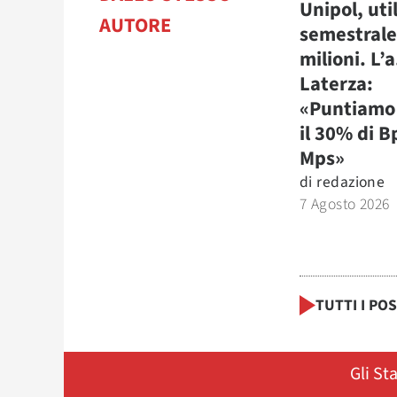
Unipol, uti
AUTORE
semestrale
milioni. L’a
Laterza:
«Puntiamo 
il 30% di B
Mps»
di
redazione
7 Agosto 2026
TUTTI I PO
Gli St