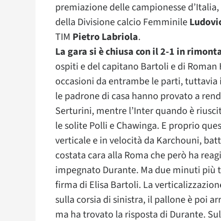
premiazione delle campionesse d’Italia, 
della Divisione calcio Femminile
Ludovi
TIM
Pietro Labriola
.
La gara si è chiusa con il 2-1 in rimont
ospiti e del capitano Bartoli e di Rom
occasioni da entrambe le parti, tuttavia i
le padrone di casa hanno provato a rende
Serturini, mentre l’Inter quando è riusci
le solite Polli e Chawinga. E proprio ques
verticale e in velocità da Karchouni, ba
costata cara alla Roma che però ha reagi
impegnato Durante. Ma due minuti più tar
firma di Elisa Bartoli. La verticalizzaz
sulla corsia di sinistra, il pallone è poi 
ma ha trovato la risposta di Durante. Sull