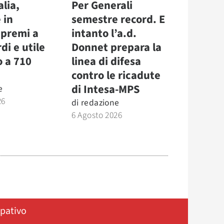
alia,
Per Generali
 in
semestre record. E
 premi a
intanto l’a.d.
di e utile
Donnet prepara la
o a 710
linea di difesa
contro le ricadute
di Intesa-MPS
e
26
di
redazione
6 Agosto 2026
ipativo