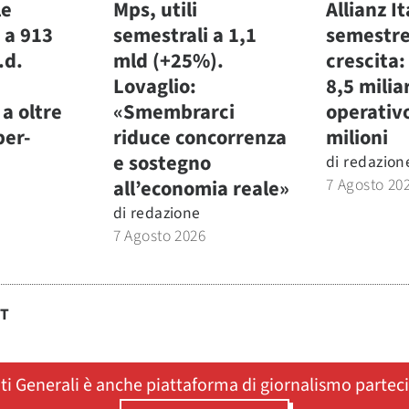
le
Mps, utili
Allianz It
 a 913
semestrali a 1,1
semestre
.d.
mld (+25%).
crescita:
Lovaglio:
8,5 miliar
a oltre
«Smembrarci
operativ
per-
riduce concorrenza
milioni
e sostegno
di
redazion
7 Agosto 20
all’economia reale»
di
redazione
7 Agosto 2026
ST
ati Generali è anche piattaforma di giornalismo partec