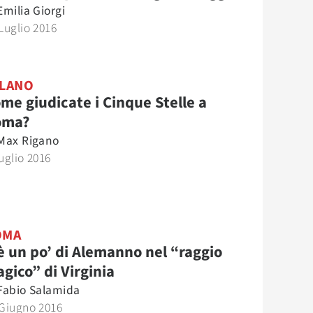
Emilia Giorgi
Luglio 2016
LANO
me giudicate i Cinque Stelle a
oma?
Max Rigano
uglio 2016
OMA
è un po’ di Alemanno nel “raggio
gico” di Virginia
Fabio Salamida
 Giugno 2016