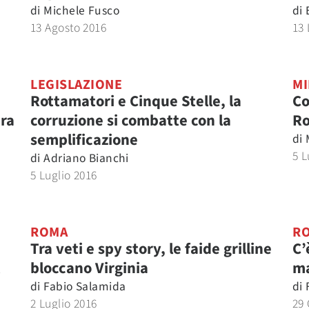
di
Michele Fusco
di
13 Agosto 2016
13 
LEGISLAZIONE
MI
Rottamatori e Cinque Stelle, la
Co
dra
corruzione si combatte con la
R
semplificazione
di
5 L
di
Adriano Bianchi
5 Luglio 2016
ROMA
R
Tra veti e spy story, le faide grilline
C’
bloccano Virginia
ma
di
Fabio Salamida
di
2 Luglio 2016
29