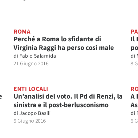
ROMA
PA
Perché a Roma lo sfidante di
Il
Virginia Raggi ha perso così male
po
di
Fabio Salamida
di
21 Giugno 2016
8 
ENTI LOCALI
R
e
Un’analisi del voto. Il Pd di Renzi, la
A 
sinistra e il post-berlusconismo
As
di
Jacopo Basili
di
6 Giugno 2016
6 