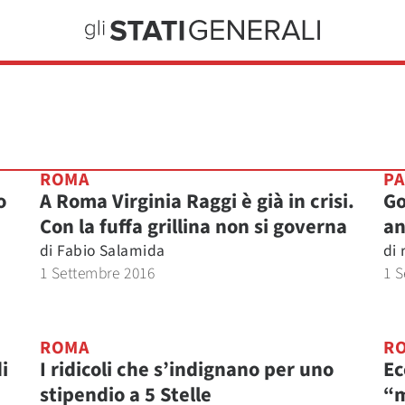
ROMA
PA
o
A Roma Virginia Raggi è già in crisi.
Go
Con la fuffa grillina non si governa
an
di
Fabio Salamida
di
1 Settembre 2016
1 S
ROMA
R
i
I ridicoli che s’indignano per uno
Ec
stipendio a 5 Stelle
“m