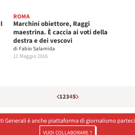
ROMA
l
Marchini obiettore, Raggi
maestrina. È caccia ai voti della
destra e dei vescovi
di
Fabio Salamida
11 Maggio 2016
1
2
3
4
5
ati Generali è anche piattaforma di giornalismo partec
VUOI COLLABORARE ?