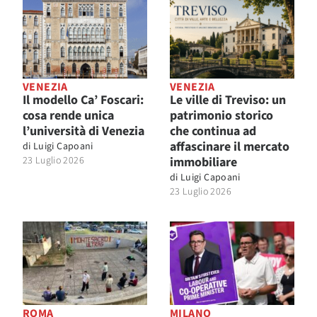
VENEZIA
VENEZIA
Il modello Ca’ Foscari:
Le ville di Treviso: un
cosa rende unica
patrimonio storico
l’università di Venezia
che continua ad
affascinare il mercato
di
Luigi Capoani
23 Luglio 2026
immobiliare
di
Luigi Capoani
23 Luglio 2026
ROMA
MILANO