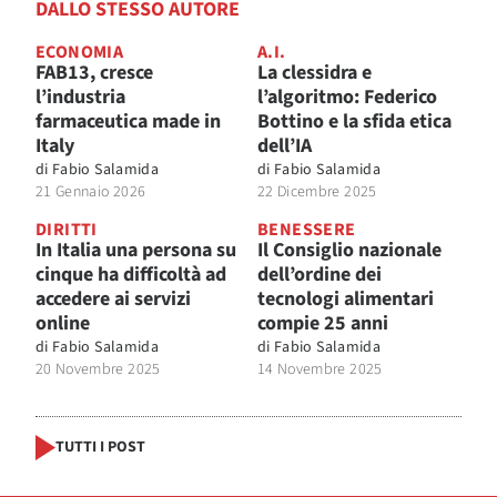
DALLO STESSO AUTORE
ECONOMIA
A.I.
FAB13, cresce
La clessidra e
l’industria
l’algoritmo: Federico
farmaceutica made in
Bottino e la sfida etica
Italy
dell’IA
di
Fabio Salamida
di
Fabio Salamida
21 Gennaio 2026
22 Dicembre 2025
DIRITTI
BENESSERE
In Italia una persona su
Il Consiglio nazionale
cinque ha difficoltà ad
dell’ordine dei
accedere ai servizi
tecnologi alimentari
online
compie 25 anni
di
Fabio Salamida
di
Fabio Salamida
20 Novembre 2025
14 Novembre 2025
TUTTI I POST