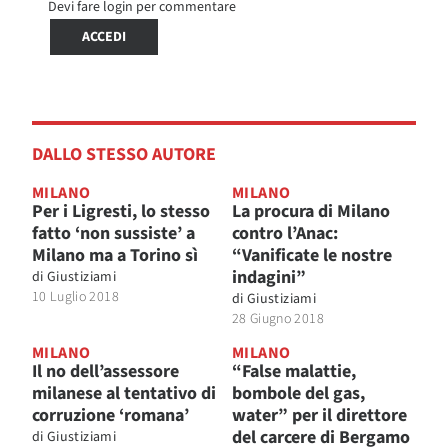
Devi fare login per commentare
ACCEDI
DALLO STESSO AUTORE
MILANO
MILANO
Per i Ligresti, lo stesso
La procura di Milano
fatto ‘non sussiste’ a
contro l’Anac:
Milano ma a Torino sì
“Vanificate le nostre
indagini”
di
Giustiziami
10 Luglio 2018
di
Giustiziami
28 Giugno 2018
MILANO
MILANO
Il no dell’assessore
“False malattie,
milanese al tentativo di
bombole del gas,
corruzione ‘romana’
water” per il direttore
del carcere di Bergamo
di
Giustiziami