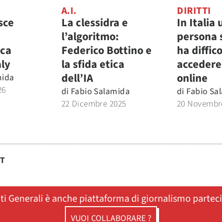
A.I.
DIRITTI
sce
La clessidra e
In Italia
l’algoritmo:
persona 
ica
Federico Bottino e
ha diffic
aly
la sfida etica
accedere 
dell’IA
online
mida
26
di
Fabio Salamida
di
Fabio Sa
22 Dicembre 2025
20 Novembr
ST
ati Generali è anche piattaforma di giornalismo partec
VUOI COLLABORARE ?