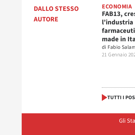
ECONOMIA
DALLO STESSO
FAB13, cre
AUTORE
l’industria
farmaceut
made in It
di
Fabio Sala
21 Gennaio 20
TUTTI I PO
Gli St