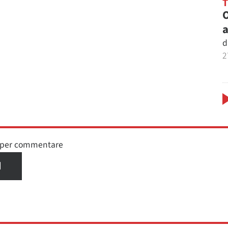
O
a
d
2
n per commentare
I