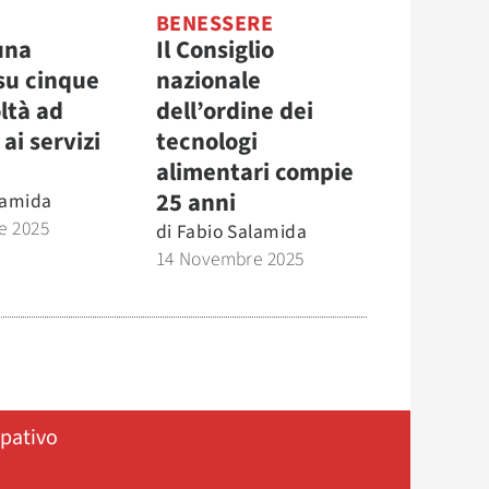
BENESSERE
 una
Il Consiglio
su cinque
nazionale
oltà ad
dell’ordine dei
ai servizi
tecnologi
alimentari compie
25 anni
lamida
e 2025
di
Fabio Salamida
14 Novembre 2025
ipativo