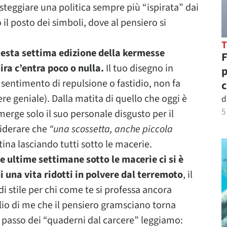
steggiare una politica sempre più “ispirata” dai
il posto dei simboli, dove al pensiero si
uesta settima edizione della kermesse
F
ira c’entra poco o nulla.
Il tuo disegno in
p
sentimento di repulsione o fastidio, non fa
c
ere geniale). Dalla matita di quello che oggi è
d
5
emerge solo il suo personale disgusto per il
siderare che
“una scossetta, anche piccola
tina lasciando tutti sotto le macerie.
lle ultime settimane sotto le macerie ci si è
di una vita ridotti in polvere dal terremoto
, il
 stile per chi come te si professa ancora
lio di me che il pensiero gramsciano torna
 passo dei “quaderni dal carcere” leggiamo: