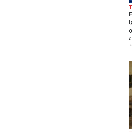
l
o
d
2