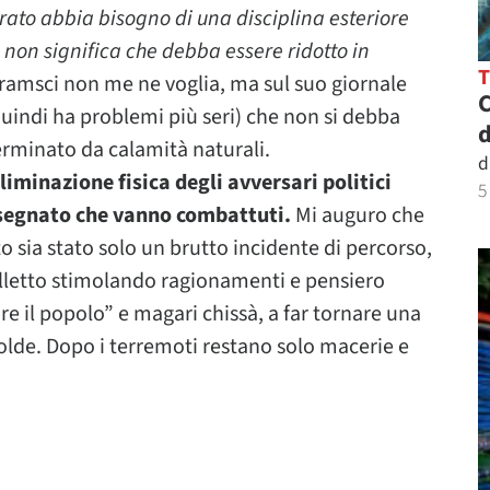
rato abbia bisogno di una disciplina esteriore
 non significa che debba essere ridotto in
ramsci non me ne voglia, ma sul suo giornale
C
quindi ha problemi più seri) che non si debba
d
erminato da calamità naturali.
d
liminazione fisica degli avversari politici
5
insegnato che vanno combattuti.
Mi auguro che
o sia stato solo un brutto incidente di percorso,
elletto stimolando ragionamenti e pensiero
re il popolo” e magari chissà, a far tornare una
polde. Dopo i terremoti restano solo macerie e