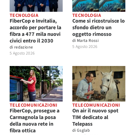
TECNOLOGIA
TECNOLOGIA
FiberCop e Invitalia,
Come si ricostruisce lo
accordo per portare la
sfondo dietro un
fibra a 477 mila nuovi
oggetto rimosso
civici entro il 2030
di
Marta Rossi
5 Agosto 2026
di
redazione
5 Agosto 2026
TELECOMUNICAZIONI
TELECOMUNICAZIONI
FiberCop, prosegue a
On air il nuovo spot
Carmagnola la posa
TIM dedicato al
della nuova rete in
Telepass
fibra ottica
di
Gsglab