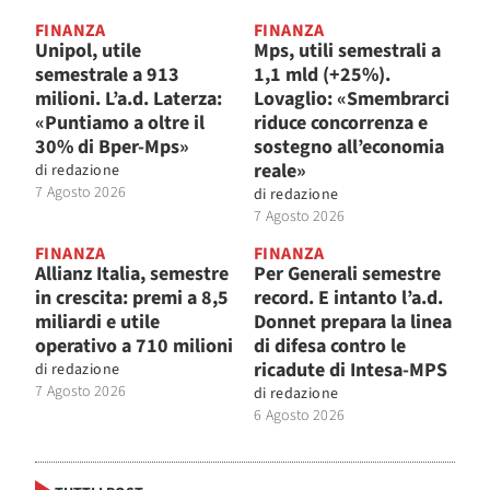
FINANZA
FINANZA
Unipol, utile
Mps, utili semestrali a
semestrale a 913
1,1 mld (+25%).
milioni. L’a.d. Laterza:
Lovaglio: «Smembrarci
«Puntiamo a oltre il
riduce concorrenza e
30% di Bper-Mps»
sostegno all’economia
reale»
di
redazione
7 Agosto 2026
di
redazione
7 Agosto 2026
FINANZA
FINANZA
Allianz Italia, semestre
Per Generali semestre
in crescita: premi a 8,5
record. E intanto l’a.d.
miliardi e utile
Donnet prepara la linea
operativo a 710 milioni
di difesa contro le
ricadute di Intesa-MPS
di
redazione
7 Agosto 2026
di
redazione
6 Agosto 2026