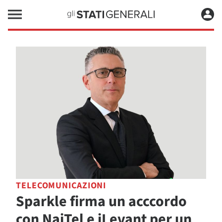
TELECOMUNICAZIONI
Sparkle firma un acccordo
con NaiTel e iLevant per un