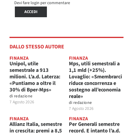
Devi fare login per commentare
ACCEDI
DALLO STESSO AUTORE
FINANZA
FINANZA
Unipol, utile
Mps, utili semestrali a
semestrale a 913
1,1 mld (+25%).
milioni. L’a.d. Laterza:
Lovaglio: «Smembrarci
«Puntiamo a oltre il
riduce concorrenza e
30% di Bper-Mps»
sostegno all’economia
reale»
di
redazione
7 Agosto 2026
di
redazione
7 Agosto 2026
FINANZA
FINANZA
Allianz Italia, semestre
Per Generali semestre
in crescita: premi a 8,5
record. E intanto l’a.d.