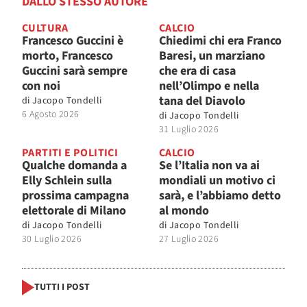
DALLO STESSO AUTORE
CULTURA
CALCIO
Francesco Guccini è
Chiedimi chi era Franco
morto, Francesco
Baresi, un marziano
Guccini sarà sempre
che era di casa
con noi
nell’Olimpo e nella
tana del Diavolo
di
Jacopo Tondelli
6 Agosto 2026
di
Jacopo Tondelli
31 Luglio 2026
PARTITI E POLITICI
CALCIO
Qualche domanda a
Se l’Italia non va ai
Elly Schlein sulla
mondiali un motivo ci
prossima campagna
sarà, e l’abbiamo detto
elettorale di Milano
al mondo
di
Jacopo Tondelli
di
Jacopo Tondelli
30 Luglio 2026
27 Luglio 2026
TUTTI I POST