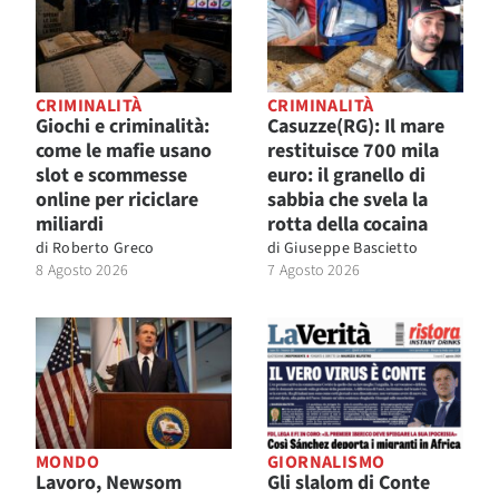
CRIMINALITÀ
CRIMINALITÀ
Giochi e criminalità:
Casuzze(RG): Il mare
come le mafie usano
restituisce 700 mila
slot e scommesse
euro: il granello di
online per riciclare
sabbia che svela la
miliardi
rotta della cocaina
di
Roberto Greco
di
Giuseppe Bascietto
8 Agosto 2026
7 Agosto 2026
MONDO
GIORNALISMO
Lavoro, Newsom
Gli slalom di Conte