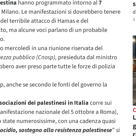
estina
hanno programmato intorno al
7
s
Milano. Le manifestazioni si dovrebbero tenere
d
4
el terribile attacco di Hamas e del
tto, ma alcune voci parlano di un probabile
o.
o mercoledì in una riunione riservata del
rezza pubblica (Cnosp),
presieduta dal ministro
bbero aver preso parte tutte le forze di polizia
op, anche se secondo le fonti del governo la
sociazioni dei palestinesi in Italia
corre sui
C
manifestazione nazionale del 5 ottobre a Roma),
L
no state numerosissime, con una cadenza quasi
g
ocidio, sostegno alla resistenza palestinese
” si
r