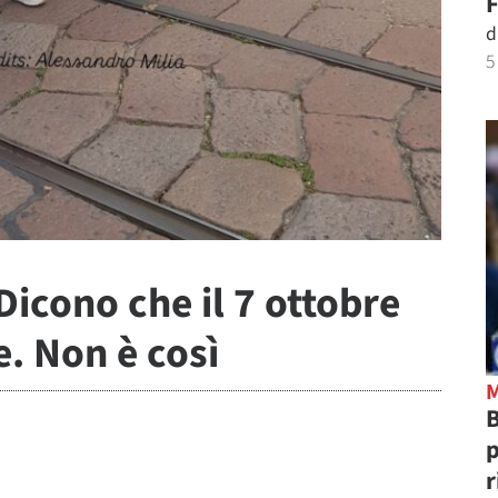
F
d
5
 Dicono che il 7 ottobre
. Non è così
B
p
r