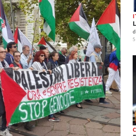
I
L
d
5
C