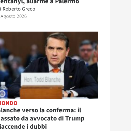
entanyl, allarme a Palermo
i
Roberto Greco
 Agosto 2026
MONDO
lanche verso la conferma: il
assato da avvocato di Trump
iaccende i dubbi