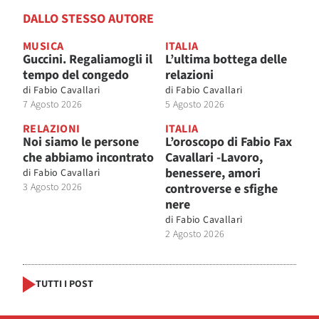
DALLO STESSO AUTORE
MUSICA
ITALIA
Guccini. Regaliamogli il
L’ultima bottega delle
tempo del congedo
relazioni
di
Fabio Cavallari
di
Fabio Cavallari
7 Agosto 2026
5 Agosto 2026
RELAZIONI
ITALIA
Noi siamo le persone
L’oroscopo di Fabio Fax
che abbiamo incontrato
Cavallari -Lavoro,
benessere, amori
di
Fabio Cavallari
3 Agosto 2026
controverse e sfighe
nere
di
Fabio Cavallari
2 Agosto 2026
TUTTI I POST