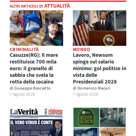
ATTUALITÀ
ALTRI ARTICOLI DI
CRIMINALITÀ
MONDO
Casuzze(RG): Il mare
Lavoro, Newsom
restituisce 700 mila
spinge sul salario
euro: il granello di
minimo: gol politico in
sabbia che svela la
vista delle
rotta della cocaina
Presidenziali 2028
di
Giuseppe Bascietto
di
Domenico Maceri
7 Agosto 2026
7 Agosto 2026