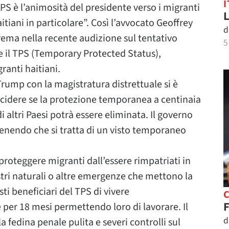
I
PS è l’animosità del presidente verso i migranti
L
aitiani in particolare”. Così l’avvocato Geoffrey
d
prema nella recente audizione sul tentativo
5
 il TPS (Temporary Protected Status),
ranti haitiani.
rump con la magistratura distrettuale si è
ecidere se la protezione temporanea a centinaia
 di altri Paesi potrà essere eliminata. Il governo
enendo che si tratta di un visto temporaneo
 proteggere migranti dall’essere rimpatriati in
sastri naturali o altre emergenze che mettono la
ti beneficiari del TPS di vivere
C
F
er 18 mesi permettendo loro di lavorare. Il
d
 fedina penale pulita e severi controlli sul