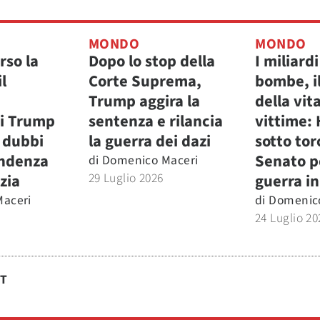
MONDO
MONDO
rso la
Dopo lo stop della
I miliardi
l
Corte Suprema,
bombe, il
Trump aggira la
della vita
i Trump
sentenza e rilancia
vittime:
i dubbi
la guerra dei dazi
sotto tor
endenza
Senato p
di
Domenico Maceri
29 Luglio 2026
izia
guerra in
aceri
di
Domenic
24 Luglio 20
ST