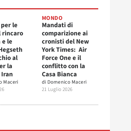
MONDO
 per le
Mandati di
 rincaro
comparizione ai
 e le
cronisti del New
 Hegseth
York Times: Air
chio al
Force One e il
er la
conflitto con la
 Iran
Casa Bianca
o Maceri
di
Domenico Maceri
26
21 Luglio 2026