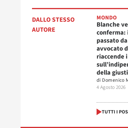
MONDO
DALLO STESSO
Blanche ve
AUTORE
conferma: i
passato da
avvocato d
riaccende 
sull’indip
della giust
di
Domenico M
4 Agosto 2026
TUTTI I PO