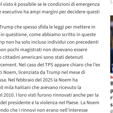
5
l visto è possibile se le condizioni di emergenza
re esecutivo ha ampi margini per decidere questi
rump che spesso sfida le leggi per mettere in
so in questione, come abbiamo scritto in queste
mp non ha solo incluso individui con precedenti
non pochi magistrati non dovevano essere
no cittadini americani sono stati detenuti
cement. Nel caso del TPS appare chiaro che l’ex
ti Noem, licenziata da Trump nel mese di
sa. Nel febbraio del 2025 la Noem ha
B
0 mila haitiani che avevano ricevuto la
p
 2010. I loro visti furono rinnovati anche per la
r
o del presidente e la violenza nel Paese. La Noem
s
endo che i rinnovi non erano nell’interesse
d