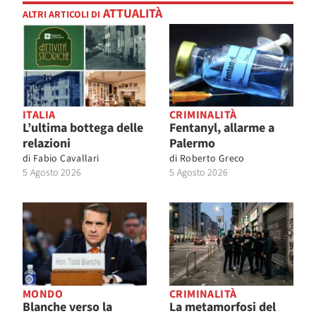
ATTUALITÀ
ALTRI ARTICOLI DI
ITALIA
CRIMINALITÀ
L’ultima bottega delle
Fentanyl, allarme a
relazioni
Palermo
di
Fabio Cavallari
di
Roberto Greco
5 Agosto 2026
5 Agosto 2026
MONDO
CRIMINALITÀ
Blanche verso la
La metamorfosi del