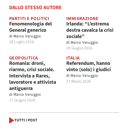
DALLO STESSO AUTORE
PARTITI E POLITICI
IMMIGRAZIONE
Fenomenologia del
Irlanda: “L’estrema
General generico
destra cavalca la crisi
sociale”
di
Marco Veruggio
18 Luglio 2026
di
Marco Veruggio
20 Giugno 2026
GEOPOLITICA
ITALIA
Romania: droni,
Referendum, hanno
riarmo, crisi sociale.
vinto (solo) i giudici
Intervista a Rares,
di
Marco Veruggio
lavoratore e attivista
27 Marzo 2026
antiguerra
di
Marco Veruggio
17 Giugno 2026
TUTTI I POST