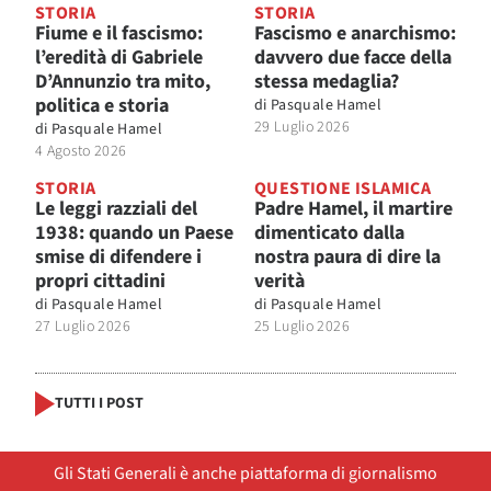
STORIA
STORIA
Fiume e il fascismo:
Fascismo e anarchismo:
l’eredità di Gabriele
davvero due facce della
D’Annunzio tra mito,
stessa medaglia?
politica e storia
di
Pasquale Hamel
29 Luglio 2026
di
Pasquale Hamel
4 Agosto 2026
STORIA
QUESTIONE ISLAMICA
Le leggi razziali del
Padre Hamel, il martire
1938: quando un Paese
dimenticato dalla
smise di difendere i
nostra paura di dire la
propri cittadini
verità
di
Pasquale Hamel
di
Pasquale Hamel
27 Luglio 2026
25 Luglio 2026
TUTTI I POST
Gli Stati Generali è anche piattaforma di giornalismo