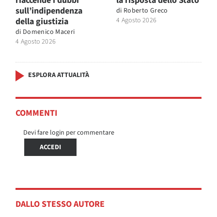
riaccende i dubbi
la risposta dello Stato
sull’indipendenza
di
Roberto Greco
della giustizia
4 Agosto 2026
di
Domenico Maceri
4 Agosto 2026
ESPLORA ATTUALITÀ
COMMENTI
Devi fare login per commentare
ACCEDI
DALLO STESSO AUTORE