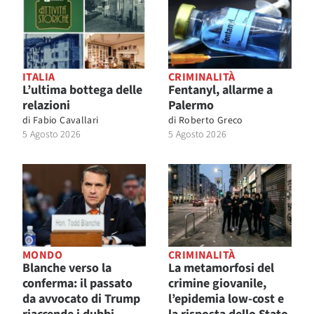
ITALIA
CRIMINALITÀ
L’ultima bottega delle
Fentanyl, allarme a
relazioni
Palermo
di
Fabio Cavallari
di
Roberto Greco
5 Agosto 2026
5 Agosto 2026
MONDO
CRIMINALITÀ
Blanche verso la
La metamorfosi del
conferma: il passato
crimine giovanile,
da avvocato di Trump
l’epidemia low-cost e