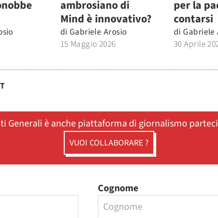
onobbe
ambrosiano di
per la pa
Mind è innovativo?
contarsi
osio
di
Gabriele Arosio
di
Gabriele 
15 Maggio 2026
30 Aprile 20
ST
ati Generali è anche piattaforma di giornalismo partec
VUOI COLLABORARE ?
Cognome