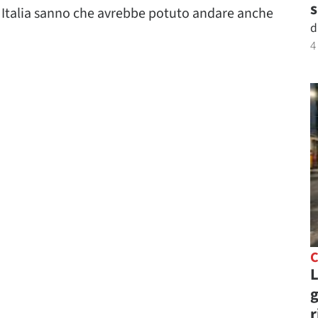
s
in Italia sanno che avrebbe potuto andare anche
d
4
C
L
g
r