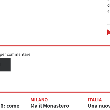
d
4
n per commentare
I
MILANO
ITALIA
76: come
Ma il Monastero
Una nuov