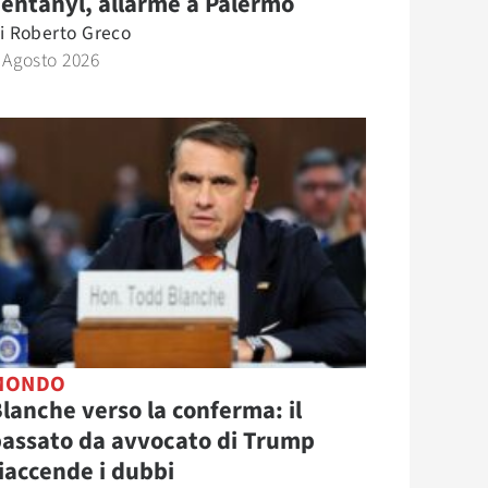
entanyl, allarme a Palermo
i
Roberto Greco
 Agosto 2026
MONDO
lanche verso la conferma: il
assato da avvocato di Trump
iaccende i dubbi