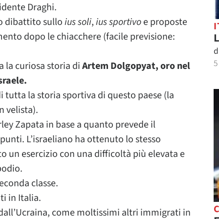
sidente Draghi.
 dibattito sullo
ius soli
,
ius sportivo
e proposte
I
mento dopo le chiacchere (facile previsione:
L
d
5
 la curiosa storia di
Artem Dolgopyat, oro nel
sraele.
 tutta la storia sportiva di questo paese (la
 velista).
ley Zapata in base a quanto prevede il
 punti. L’israeliano ha ottenuto lo stesso
 un esercizio con una difficoltà più elevata e
podio.
seconda classe.
 in Italia.
C
 dall’Ucraina, come moltissimi altri immigrati in