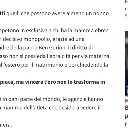
F
d
utti quelli che possono avere almeno un nonno
5
competono in esclusiva a chi ha la mamma ebrea.
n decisivo monopolio, grazie ad una
dre della patria Ben Gurion: il diritto di
so non si possieda l’ebraicità per via materna.
all’estero per il matrimonio e poi chiedendo la
spiace, ma vincere l’oro non lo trasforma in
’è in ogni parte del mondo, le agenzie hanno
B
la mamma dell’atleta che desidera vedere il
p
r
imera.