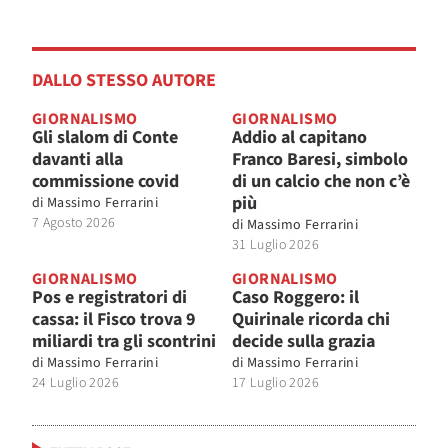
DALLO STESSO AUTORE
GIORNALISMO
GIORNALISMO
Gli slalom di Conte
Addio al capitano
davanti alla
Franco Baresi, simbolo
commissione covid
di un calcio che non c’è
più
di
Massimo Ferrarini
7 Agosto 2026
di
Massimo Ferrarini
31 Luglio 2026
GIORNALISMO
GIORNALISMO
Pos e registratori di
Caso Roggero: il
cassa: il Fisco trova 9
Quirinale ricorda chi
miliardi tra gli scontrini
decide sulla grazia
di
Massimo Ferrarini
di
Massimo Ferrarini
24 Luglio 2026
17 Luglio 2026