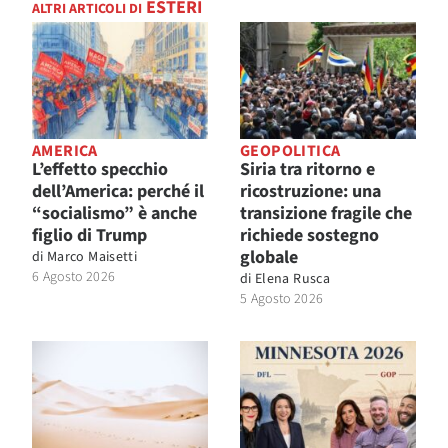
ESTERI
ALTRI ARTICOLI DI
AMERICA
GEOPOLITICA
L’effetto specchio
Siria tra ritorno e
dell’America: perché il
ricostruzione: una
“socialismo” è anche
transizione fragile che
figlio di Trump
richiede sostegno
globale
di
Marco Maisetti
6 Agosto 2026
di
Elena Rusca
5 Agosto 2026