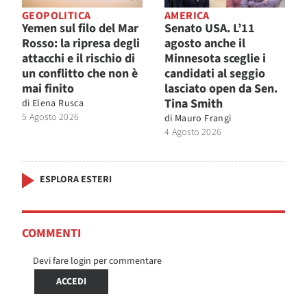
GEOPOLITICA
AMERICA
Yemen sul filo del Mar
Senato USA. L’11
Rosso: la ripresa degli
agosto anche il
attacchi e il rischio di
Minnesota sceglie i
un conflitto che non è
candidati al seggio
mai finito
lasciato open da Sen.
Tina Smith
di
Elena Rusca
5 Agosto 2026
di
Mauro Frangi
4 Agosto 2026
ESPLORA ESTERI
COMMENTI
Devi fare login per commentare
ACCEDI