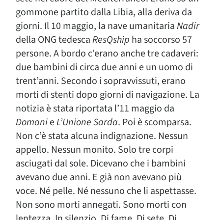
gommone partito dalla Libia, alla deriva da
giorni. Il 10 maggio, la nave umanitaria
Nadir
della ONG tedesca
ResQship
ha soccorso 57
persone. A bordo c’erano anche tre cadaveri:
due bambini di circa due anni e un uomo di
trent’anni. Secondo i sopravvissuti, erano
morti di stenti dopo giorni di navigazione. La
notizia è stata riportata l’11 maggio da
Domani
e
L’Unione Sarda
. Poi è scomparsa.
Non c’è stata alcuna indignazione. Nessun
appello. Nessun monito. Solo tre corpi
asciugati dal sole. Dicevano che i bambini
avevano due anni. E già non avevano più
voce. Né pelle. Né nessuno che li aspettasse.
Non sono morti annegati. Sono morti con
lentezza. In silenzio. Di fame. Di sete. Di