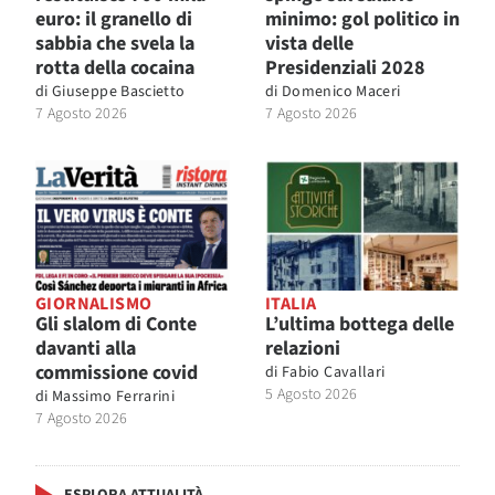
euro: il granello di
minimo: gol politico in
sabbia che svela la
vista delle
rotta della cocaina
Presidenziali 2028
di
Giuseppe Bascietto
di
Domenico Maceri
7 Agosto 2026
7 Agosto 2026
GIORNALISMO
ITALIA
Gli slalom di Conte
L’ultima bottega delle
davanti alla
relazioni
commissione covid
di
Fabio Cavallari
5 Agosto 2026
di
Massimo Ferrarini
7 Agosto 2026
ESPLORA ATTUALITÀ