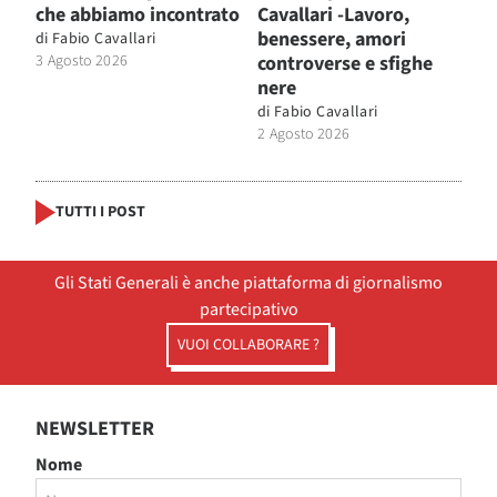
che abbiamo incontrato
Cavallari -Lavoro,
benessere, amori
di
Fabio Cavallari
3 Agosto 2026
controverse e sfighe
nere
di
Fabio Cavallari
2 Agosto 2026
TUTTI I POST
Gli Stati Generali è anche piattaforma di giornalismo
partecipativo
VUOI COLLABORARE ?
NEWSLETTER
Nome