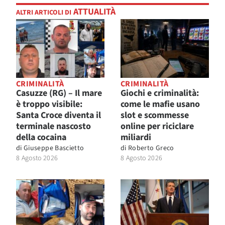
ATTUALITÀ
ALTRI ARTICOLI DI
CRIMINALITÀ
CRIMINALITÀ
Casuzze (RG) – Il mare
Giochi e criminalità:
è troppo visibile:
come le mafie usano
Santa Croce diventa il
slot e scommesse
terminale nascosto
online per riciclare
della cocaina
miliardi
di
Giuseppe Bascietto
di
Roberto Greco
8 Agosto 2026
8 Agosto 2026