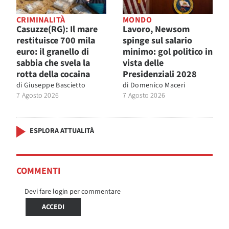
CRIMINALITÀ
MONDO
Casuzze(RG): Il mare
Lavoro, Newsom
restituisce 700 mila
spinge sul salario
euro: il granello di
minimo: gol politico in
sabbia che svela la
vista delle
rotta della cocaina
Presidenziali 2028
di
Giuseppe Bascietto
di
Domenico Maceri
7 Agosto 2026
7 Agosto 2026
ESPLORA ATTUALITÀ
COMMENTI
Devi fare login per commentare
ACCEDI