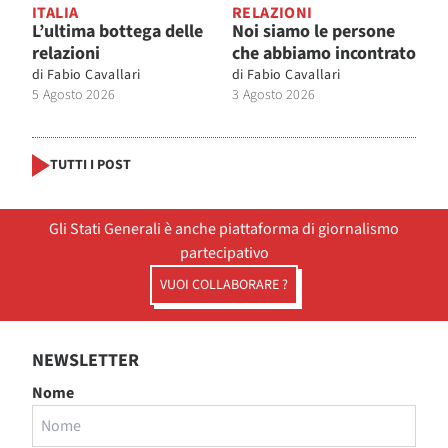
ITALIA
RELAZIONI
L’ultima bottega delle
Noi siamo le persone
relazioni
che abbiamo incontrato
di
Fabio Cavallari
di
Fabio Cavallari
5 Agosto 2026
3 Agosto 2026
TUTTI I POST
Gli Stati Generali è anche piattaforma di giornalismo
partecipativo
VUOI COLLABORARE ?
NEWSLETTER
Nome