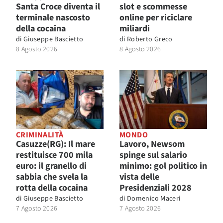
Santa Croce diventa il
slot e scommesse
terminale nascosto
online per riciclare
della cocaina
miliardi
di
Giuseppe Bascietto
di
Roberto Greco
8 Agosto 2026
8 Agosto 2026
CRIMINALITÀ
MONDO
Casuzze(RG): Il mare
Lavoro, Newsom
restituisce 700 mila
spinge sul salario
euro: il granello di
minimo: gol politico in
sabbia che svela la
vista delle
rotta della cocaina
Presidenziali 2028
di
Giuseppe Bascietto
di
Domenico Maceri
7 Agosto 2026
7 Agosto 2026