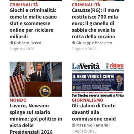
CRIMINALITÀ
CRIMINALITÀ
Giochi e criminalità:
Casuzze(RG): Il mare
come le mafie usano
restituisce 700 mila
slot e scommesse
euro: il granello di
online per riciclare
sabbia che svela la
miliardi
rotta della cocaina
di
Roberto Greco
di
Giuseppe Bascietto
8 Agosto 2026
7 Agosto 2026
MONDO
GIORNALISMO
Lavoro, Newsom
Gli slalom di Conte
spinge sul salario
davanti alla
minimo: gol politico in
commissione covid
vista delle
di
Massimo Ferrarini
Presidenziali 2028
7 Agosto 2026