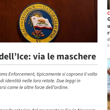
C
G
u
r
d
8
ell’Ice: via le maschere
toms Enforcement, tipicamente si coprono il volto
i identità nelle loro retate. Due leggi in
si come le altre forze dell’ordine.