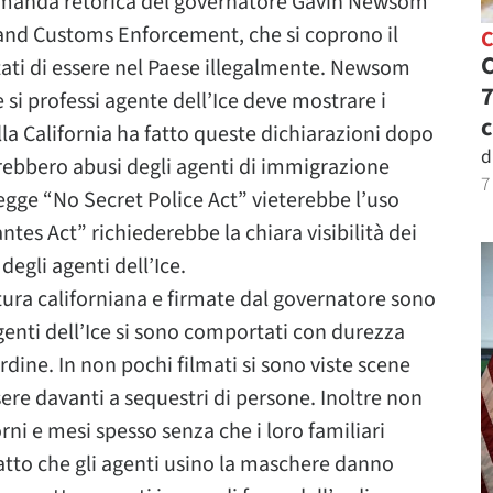
domanda retorica del governatore Gavin Newsom
n and Customs Enforcement, che si coprono il
C
C
tati di essere nel Paese illegalmente. Newsom
7
i professi agente dell’Ice deve mostrare i
c
lla California ha fatto queste dichiarazioni dopo
d
erebbero abusi degli agenti di immigrazione
7
 legge “No Secret Police Act” vieterebbe l’uso
ntes Act” richiederebbe la chiara visibilità dei
degli agenti dell’Ice.
tura californiana e firmate dal governatore sono
genti dell’Ice si sono comportati con durezza
rdine. In non pochi filmati si sono viste scene
re davanti a sequestri di persone. Inoltre non
ni e mesi spesso senza che i loro familiari
 fatto che gli agenti usino la maschere danno