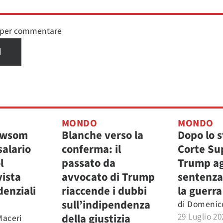
n per commentare
I
MONDO
MONDO
ewsom
Blanche verso la
Dopo lo s
salario
conferma: il
Corte Su
l
passato da
Trump ag
vista
avvocato di Trump
sentenza 
denziali
riaccende i dubbi
la guerra
sull’indipendenza
di
Domenic
29 Luglio 20
della giustizia
aceri