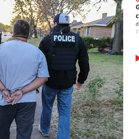
G
d
7