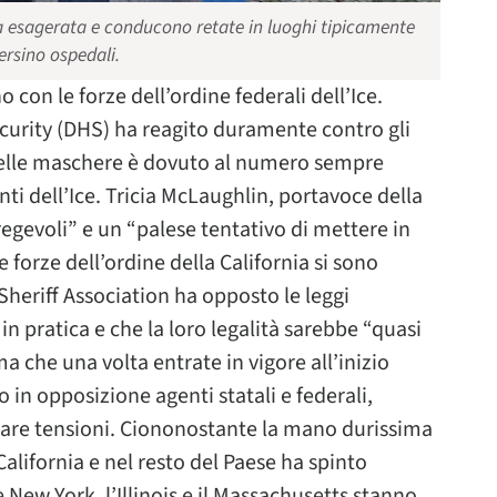
za esagerata e conducono retate in luoghi tipicamente
ersino ospedali.
 con le forze dell’ordine federali dell’Ice.
ecurity (DHS) ha reagito duramente contro gli
delle maschere è dovuto al numero sempre
nti dell’Ice. Tricia McLaughlin, portavoce della
regevoli” e un “palese tentativo di mettere in
e forze dell’ordine della California si sono
 Sheriff Association ha opposto le leggi
in pratica e che la loro legalità sarebbe “quasi
a che una volta entrate in vigore all’inizio
in opposizione agenti statali e federali,
are tensioni. Ciononostante la mano durissima
 California e nel resto del Paese ha spinto
 New York, l’Illinois e il Massachusetts stanno