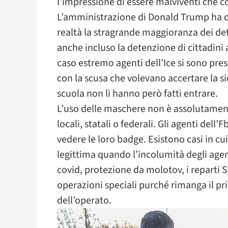
l’impressione di essere malviventi che c
L’amministrazione di Donald Trump ha d
realtà la stragrande maggioranza dei d
anche incluso la detenzione di cittadini a
caso estremo agenti dell’Ice si sono pre
con la scusa che volevano accertare la sic
scuola non li hanno però fatti entrare.
L’uso delle maschere non è assolutament
locali, statali o federali. Gli agenti del
vedere le loro badge. Esistono casi in cu
legittima quando l’incolumità degli age
covid, protezione da molotov, i reparti 
operazioni speciali purché rimanga il prin
dell’operato.