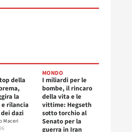
MONDO
top della
I miliardi per le
prema,
bombe, il rincaro
gira la
della vita e le
e rilancia
vittime: Hegseth
 dei dazi
sotto torchio al
Senato per la
o Maceri
26
guerra in Iran