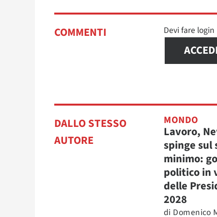
Devi fare logi
COMMENTI
ACCED
MONDO
DALLO STESSO
Lavoro, N
AUTORE
spinge sul 
minimo: go
politico in 
delle Presi
2028
di
Domenico M