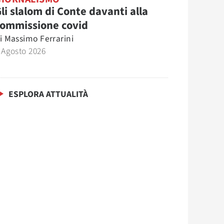
li slalom di Conte davanti alla
commissione covid
i
Massimo Ferrarini
 Agosto 2026
ESPLORA ATTUALITÀ