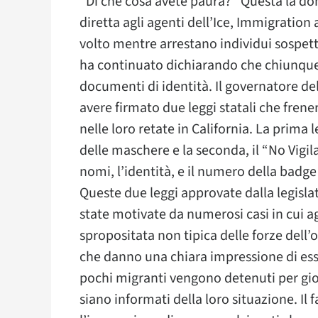
“
Di che cosa avete paura?” Questa la 
diretta agli agenti dell’Ice, Immigratio
volto mentre arrestano individui sospet
ha continuato dichiarando che chiunque s
documenti di identità. Il governatore de
avere firmato due leggi statali che fren
nelle loro retate in California. La prima
delle maschere e la seconda, il “No Vigila
nomi, l’identità, e il numero della badge 
Queste due leggi approvate dalla legisla
state motivate da numerosi casi in cui a
spropositata non tipica delle forze dell’o
che danno una chiara impressione di esse
pochi migranti vengono detenuti per gior
siano informati della loro situazione. Il