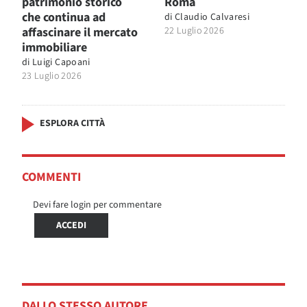
patrimonio storico
Roma
che continua ad
di
Claudio Calvaresi
affascinare il mercato
22 Luglio 2026
immobiliare
di
Luigi Capoani
23 Luglio 2026
ESPLORA CITTÀ
COMMENTI
Devi fare login per commentare
ACCEDI
DALLO STESSO AUTORE