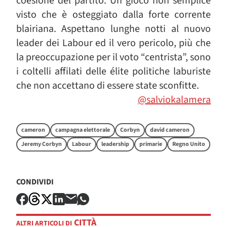
coesione del partito. Un gioco non semplice
visto che è osteggiato dalla forte corrente
blairiana. Aspettano lunghe notti al nuovo
leader dei Labour ed il vero pericolo, più che
la preoccupazione per il voto “centrista”, sono
i coltelli affilati delle élite politiche laburiste
che non accettano di essere state sconfitte.
@salviokalamera
cameron
campagna elettorale
Corbyn
david cameron
Jeremy Corbyn
Labour
leadership
primarie
Regno Unito
CONDIVIDI
CITTÀ
ALTRI ARTICOLI DI