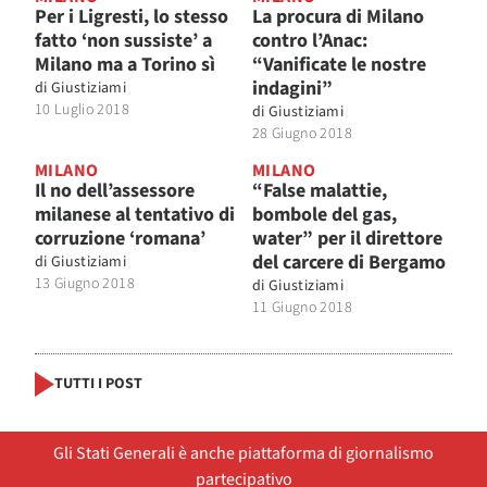
Per i Ligresti, lo stesso
La procura di Milano
fatto ‘non sussiste’ a
contro l’Anac:
Milano ma a Torino sì
“Vanificate le nostre
indagini”
di
Giustiziami
10 Luglio 2018
di
Giustiziami
28 Giugno 2018
MILANO
MILANO
Il no dell’assessore
“False malattie,
milanese al tentativo di
bombole del gas,
corruzione ‘romana’
water” per il direttore
del carcere di Bergamo
di
Giustiziami
13 Giugno 2018
di
Giustiziami
11 Giugno 2018
TUTTI I POST
Gli Stati Generali è anche piattaforma di giornalismo
partecipativo