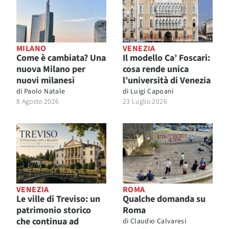
MILANO
VENEZIA
Come è cambiata? Una
Il modello Ca’ Foscari:
nuova Milano per
cosa rende unica
nuovi milanesi
l’università di Venezia
di
Paolo Natale
di
Luigi Capoani
8 Agosto 2026
23 Luglio 2026
VENEZIA
ROMA
Le ville di Treviso: un
Qualche domanda su
patrimonio storico
Roma
che continua ad
di
Claudio Calvaresi