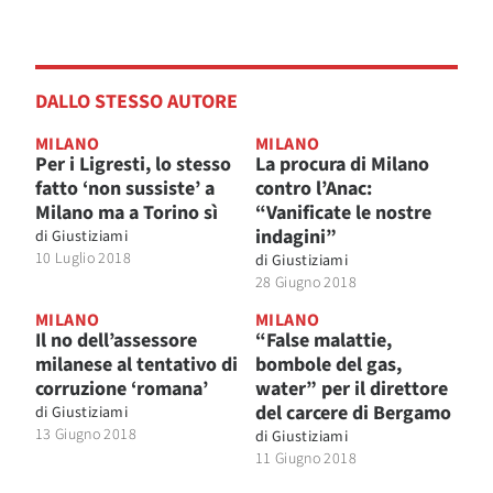
DALLO STESSO AUTORE
MILANO
MILANO
Per i Ligresti, lo stesso
La procura di Milano
fatto ‘non sussiste’ a
contro l’Anac:
Milano ma a Torino sì
“Vanificate le nostre
indagini”
di
Giustiziami
10 Luglio 2018
di
Giustiziami
28 Giugno 2018
MILANO
MILANO
Il no dell’assessore
“False malattie,
milanese al tentativo di
bombole del gas,
corruzione ‘romana’
water” per il direttore
del carcere di Bergamo
di
Giustiziami
13 Giugno 2018
di
Giustiziami
11 Giugno 2018